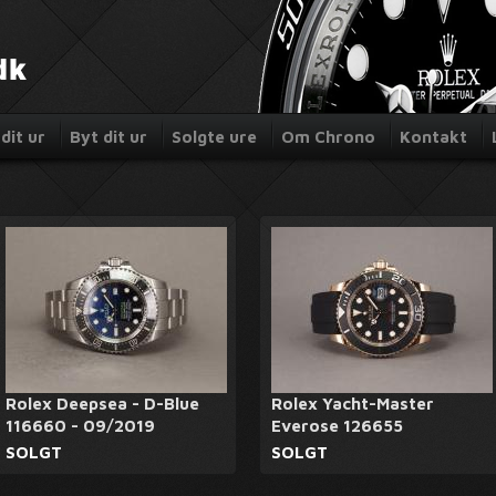
dit ur
Byt dit ur
Solgte ure
Om Chrono
Kontakt
Rolex Deepsea - D-Blue
Rolex Yacht-Master
116660 - 09/2019
Everose 126655
SOLGT
SOLGT