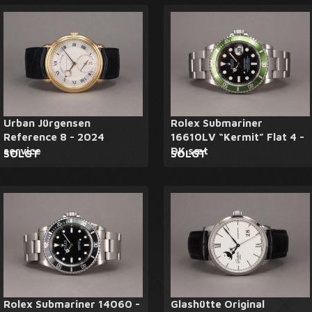
Urban Jürgensen
Rolex Submariner
Reference 8 - 2024
16610LV “Kermit” Flat 4 -
service
DK sæt
SOLGT
SOLGT
Rolex Submariner 14060 -
Glashütte Original