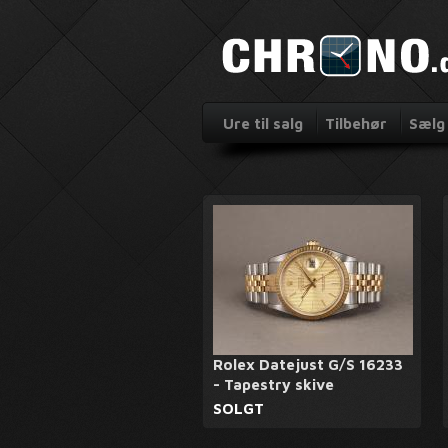
Ure til salg
Tilbehør
Sælg 
Rolex Datejust G/S 16233
- Tapestry skive
SOLGT