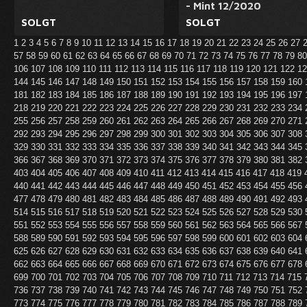
- Mint 12/2020
SOLGT
SOLGT
1
2
3
4
5
6
7
8
9
10
11
12
13
14
15
16
17
18
19
20
21
22
23
24
25
26
27
57
58
59
60
61
62
63
64
65
66
67
68
69
70
71
72
73
74
75
76
77
78
79
8
106
107
108
109
110
111
112
113
114
115
116
117
118
119
120
121
122
1
144
145
146
147
148
149
150
151
152
153
154
155
156
157
158
159
160
181
182
183
184
185
186
187
188
189
190
191
192
193
194
195
196
197
218
219
220
221
222
223
224
225
226
227
228
229
230
231
232
233
234
255
256
257
258
259
260
261
262
263
264
265
266
267
268
269
270
271
292
293
294
295
296
297
298
299
300
301
302
303
304
305
306
307
308
329
330
331
332
333
334
335
336
337
338
339
340
341
342
343
344
345
366
367
368
369
370
371
372
373
374
375
376
377
378
379
380
381
382
403
404
405
406
407
408
409
410
411
412
413
414
415
416
417
418
419
440
441
442
443
444
445
446
447
448
449
450
451
452
453
454
455
456
477
478
479
480
481
482
483
484
485
486
487
488
489
490
491
492
493
514
515
516
517
518
519
520
521
522
523
524
525
526
527
528
529
530
551
552
553
554
555
556
557
558
559
560
561
562
563
564
565
566
567
588
589
590
591
592
593
594
595
596
597
598
599
600
601
602
603
604
625
626
627
628
629
630
631
632
633
634
635
636
637
638
639
640
641
662
663
664
665
666
667
668
669
670
671
672
673
674
675
676
677
678
699
700
701
702
703
704
705
706
707
708
709
710
711
712
713
714
715
736
737
738
739
740
741
742
743
744
745
746
747
748
749
750
751
752
773
774
775
776
777
778
779
780
781
782
783
784
785
786
787
788
789