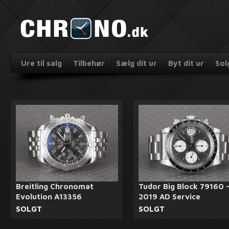
Ure til salg
Tilbehør
Sælg dit ur
Byt dit ur
Sol
Breitling Chronomat
Tudor Big Block 79160 
Evolution A13356
2019 AD Service
SOLGT
SOLGT