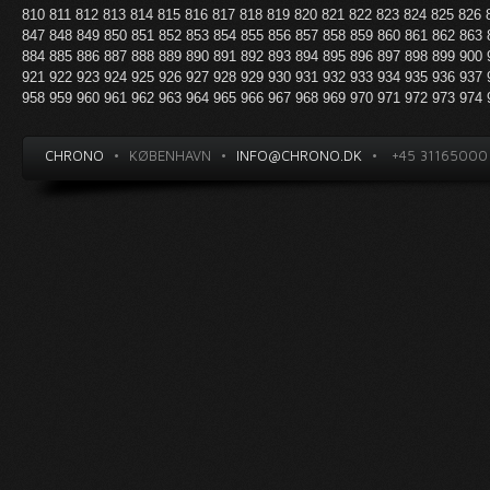
810
811
812
813
814
815
816
817
818
819
820
821
822
823
824
825
826
847
848
849
850
851
852
853
854
855
856
857
858
859
860
861
862
863
884
885
886
887
888
889
890
891
892
893
894
895
896
897
898
899
900
921
922
923
924
925
926
927
928
929
930
931
932
933
934
935
936
937
958
959
960
961
962
963
964
965
966
967
968
969
970
971
972
973
974
CHRONO
•
KØBENHAVN
•
INFO@CHRONO.DK
•
+45 31165000