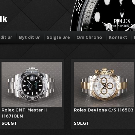
dit ur
Byt dit ur
Solgte ure
Om Chrono
Kontakt
Rolex GMT-Master II
Rolex Daytona G/S 116503
116710LN
SOLGT
SOLGT