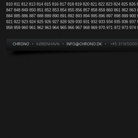
810
811
812
813
814
815
816
817
818
819
820
821
822
823
824
825
826
847
848
849
850
851
852
853
854
855
856
857
858
859
860
861
862
863
884
885
886
887
888
889
890
891
892
893
894
895
896
897
898
899
900
921
922
923
924
925
926
927
928
929
930
931
932
933
934
935
936
937
958
959
960
961
962
963
964
965
966
967
968
969
970
971
972
973
974
CHRONO
•
KØBENHAVN
•
INFO@CHRONO.DK
•
+45 31165000