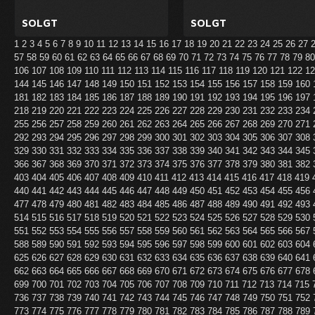
SOLGT
SOLGT
1
2
3
4
5
6
7
8
9
10
11
12
13
14
15
16
17
18
19
20
21
22
23
24
25
26
27
57
58
59
60
61
62
63
64
65
66
67
68
69
70
71
72
73
74
75
76
77
78
79
8
106
107
108
109
110
111
112
113
114
115
116
117
118
119
120
121
122
1
144
145
146
147
148
149
150
151
152
153
154
155
156
157
158
159
160
181
182
183
184
185
186
187
188
189
190
191
192
193
194
195
196
197
218
219
220
221
222
223
224
225
226
227
228
229
230
231
232
233
234
255
256
257
258
259
260
261
262
263
264
265
266
267
268
269
270
271
292
293
294
295
296
297
298
299
300
301
302
303
304
305
306
307
308
329
330
331
332
333
334
335
336
337
338
339
340
341
342
343
344
345
366
367
368
369
370
371
372
373
374
375
376
377
378
379
380
381
382
403
404
405
406
407
408
409
410
411
412
413
414
415
416
417
418
419
440
441
442
443
444
445
446
447
448
449
450
451
452
453
454
455
456
477
478
479
480
481
482
483
484
485
486
487
488
489
490
491
492
493
514
515
516
517
518
519
520
521
522
523
524
525
526
527
528
529
530
551
552
553
554
555
556
557
558
559
560
561
562
563
564
565
566
567
588
589
590
591
592
593
594
595
596
597
598
599
600
601
602
603
604
625
626
627
628
629
630
631
632
633
634
635
636
637
638
639
640
641
662
663
664
665
666
667
668
669
670
671
672
673
674
675
676
677
678
699
700
701
702
703
704
705
706
707
708
709
710
711
712
713
714
715
736
737
738
739
740
741
742
743
744
745
746
747
748
749
750
751
752
773
774
775
776
777
778
779
780
781
782
783
784
785
786
787
788
789