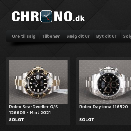
Ure til salg
Tilbehør
Sælg dit ur
Byt dit ur
Sol
Rolex Sea-Dweller G/S
Rolex Daytona 116520
126603 - Mint 2021
SOLGT
SOLGT