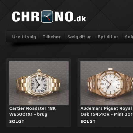
Ure til salg
Tilbehør
Sælg dit ur
Byt dit ur
Sol
Cartier Roadster 18K
Audemars Piguet Royal
WE5001X1 - brug
Oak 15451OR - Mint 20
SOLGT
SOLGT