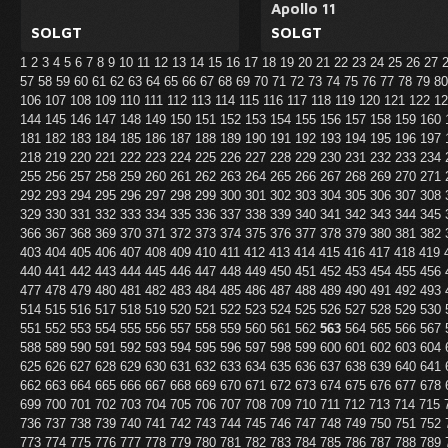
Apollo 11
SOLGT
SOLGT
1
2
3
4
5
6
7
8
9
10
11
12
13
14
15
16
17
18
19
20
21
22
23
24
25
26
27
57
58
59
60
61
62
63
64
65
66
67
68
69
70
71
72
73
74
75
76
77
78
79
8
106
107
108
109
110
111
112
113
114
115
116
117
118
119
120
121
122
1
144
145
146
147
148
149
150
151
152
153
154
155
156
157
158
159
160
181
182
183
184
185
186
187
188
189
190
191
192
193
194
195
196
197
218
219
220
221
222
223
224
225
226
227
228
229
230
231
232
233
234
255
256
257
258
259
260
261
262
263
264
265
266
267
268
269
270
271
292
293
294
295
296
297
298
299
300
301
302
303
304
305
306
307
308
329
330
331
332
333
334
335
336
337
338
339
340
341
342
343
344
345
366
367
368
369
370
371
372
373
374
375
376
377
378
379
380
381
382
403
404
405
406
407
408
409
410
411
412
413
414
415
416
417
418
419
440
441
442
443
444
445
446
447
448
449
450
451
452
453
454
455
456
477
478
479
480
481
482
483
484
485
486
487
488
489
490
491
492
493
514
515
516
517
518
519
520
521
522
523
524
525
526
527
528
529
530
551
552
553
554
555
556
557
558
559
560
561
562
563
564
565
566
567
588
589
590
591
592
593
594
595
596
597
598
599
600
601
602
603
604
625
626
627
628
629
630
631
632
633
634
635
636
637
638
639
640
641
662
663
664
665
666
667
668
669
670
671
672
673
674
675
676
677
678
699
700
701
702
703
704
705
706
707
708
709
710
711
712
713
714
715
736
737
738
739
740
741
742
743
744
745
746
747
748
749
750
751
752
773
774
775
776
777
778
779
780
781
782
783
784
785
786
787
788
789