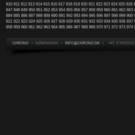
810
811
812
813
814
815
816
817
818
819
820
821
822
823
824
825
826
847
848
849
850
851
852
853
854
855
856
857
858
859
860
861
862
863
884
885
886
887
888
889
890
891
892
893
894
895
896
897
898
899
900
921
922
923
924
925
926
927
928
929
930
931
932
933
934
935
936
937
958
959
960
961
962
963
964
965
966
967
968
969
970
971
972
973
974
CHRONO
•
KØBENHAVN
•
INFO@CHRONO.DK
•
+45 31165000