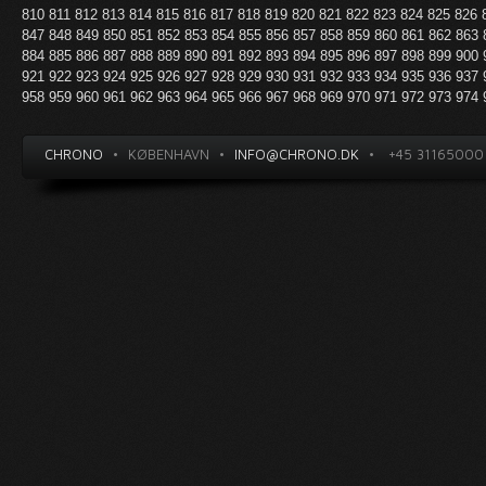
810
811
812
813
814
815
816
817
818
819
820
821
822
823
824
825
826
847
848
849
850
851
852
853
854
855
856
857
858
859
860
861
862
863
884
885
886
887
888
889
890
891
892
893
894
895
896
897
898
899
900
921
922
923
924
925
926
927
928
929
930
931
932
933
934
935
936
937
958
959
960
961
962
963
964
965
966
967
968
969
970
971
972
973
974
CHRONO
•
KØBENHAVN
•
INFO@CHRONO.DK
•
+45 31165000