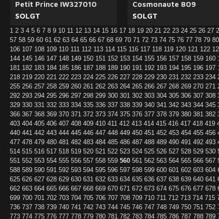
Petit Prince IW327010
Cosmonaute 809
SOLGT
SOLGT
1
2
3
4
5
6
7
8
9
10
11
12
13
14
15
16
17
18
19
20
21
22
23
24
25
26
27
57
58
59
60
61
62
63
64
65
66
67
68
69
70
71
72
73
74
75
76
77
78
79
8
106
107
108
109
110
111
112
113
114
115
116
117
118
119
120
121
122
1
144
145
146
147
148
149
150
151
152
153
154
155
156
157
158
159
160
181
182
183
184
185
186
187
188
189
190
191
192
193
194
195
196
197
218
219
220
221
222
223
224
225
226
227
228
229
230
231
232
233
234
255
256
257
258
259
260
261
262
263
264
265
266
267
268
269
270
271
292
293
294
295
296
297
298
299
300
301
302
303
304
305
306
307
308
329
330
331
332
333
334
335
336
337
338
339
340
341
342
343
344
345
366
367
368
369
370
371
372
373
374
375
376
377
378
379
380
381
382
403
404
405
406
407
408
409
410
411
412
413
414
415
416
417
418
419
440
441
442
443
444
445
446
447
448
449
450
451
452
453
454
455
456
477
478
479
480
481
482
483
484
485
486
487
488
489
490
491
492
493
514
515
516
517
518
519
520
521
522
523
524
525
526
527
528
529
530
551
552
553
554
555
556
557
558
559
560
561
562
563
564
565
566
567
588
589
590
591
592
593
594
595
596
597
598
599
600
601
602
603
604
625
626
627
628
629
630
631
632
633
634
635
636
637
638
639
640
641
662
663
664
665
666
667
668
669
670
671
672
673
674
675
676
677
678
699
700
701
702
703
704
705
706
707
708
709
710
711
712
713
714
715
736
737
738
739
740
741
742
743
744
745
746
747
748
749
750
751
752
773
774
775
776
777
778
779
780
781
782
783
784
785
786
787
788
789