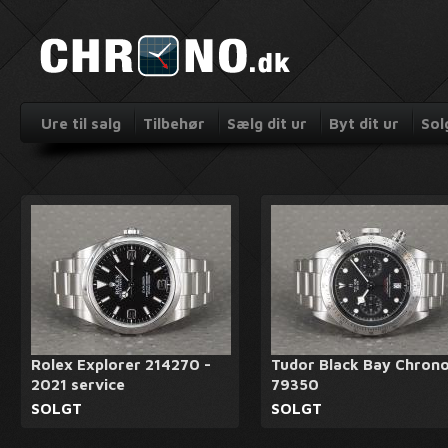
Ure til salg
Tilbehør
Sælg dit ur
Byt dit ur
Sol
Rolex Explorer 214270 -
Tudor Black Bay Chron
2021 service
79350
SOLGT
SOLGT