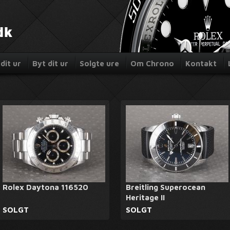
dit ur
Byt dit ur
Solgte ure
Om Chrono
Kontakt
Rolex Daytona 116520
Breitling Superocean
Heritage II
SOLGT
SOLGT