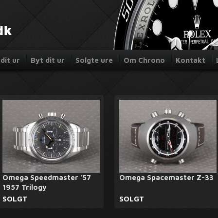
dit ur
Byt dit ur
Solgte ure
Om Chrono
Kontakt
Omega Speedmaster '57
Omega Spacemaster Z-33
1957 Trilogy
SOLGT
SOLGT