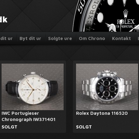
dit ur
Byt dit ur
Solgte ure
Om Chrono
Kontakt
IWC Portugieser
Rolex Daytona 116520
Chronograph IW371401
SOLGT
SOLGT