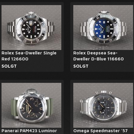
Rolex Sea-Dweller Single
Rolex Deepsea Sea-
Red 126600
Dweller D-Blue 116660
SOLGT
SOLGT
Panerai PAM423 Luminor
Omega Speedmaster '57