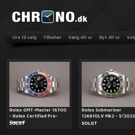
Ure til salg
Tilbehør
Sælg dit ur
Byt dit ur
Sol
Rolex GMT-Master 16700
Rolex Submariner
- Rolex Certified Pre-
126610LV Mk2 - 5/2023
Owned
SOLGT
SOLGT