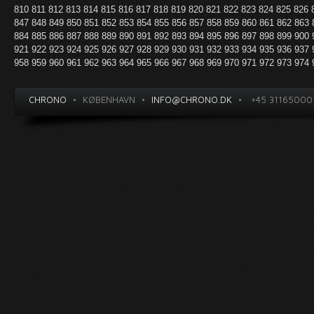
810
811
812
813
814
815
816
817
818
819
820
821
822
823
824
825
826
847
848
849
850
851
852
853
854
855
856
857
858
859
860
861
862
863
884
885
886
887
888
889
890
891
892
893
894
895
896
897
898
899
900
921
922
923
924
925
926
927
928
929
930
931
932
933
934
935
936
937
958
959
960
961
962
963
964
965
966
967
968
969
970
971
972
973
974
CHRONO
•
KØBENHAVN
•
INFO@CHRONO.DK
•
+45 31165000