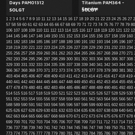
Days PAM01312
Titanium PAM364 -
Service
SOLGT
SOLGT
1
2
3
4
5
6
7
8
9
10
11
12
13
14
15
16
17
18
19
20
21
22
23
24
25
26
27
57
58
59
60
61
62
63
64
65
66
67
68
69
70
71
72
73
74
75
76
77
78
79
8
106
107
108
109
110
111
112
113
114
115
116
117
118
119
120
121
122
1
144
145
146
147
148
149
150
151
152
153
154
155
156
157
158
159
160
181
182
183
184
185
186
187
188
189
190
191
192
193
194
195
196
197
218
219
220
221
222
223
224
225
226
227
228
229
230
231
232
233
234
255
256
257
258
259
260
261
262
263
264
265
266
267
268
269
270
271
292
293
294
295
296
297
298
299
300
301
302
303
304
305
306
307
308
329
330
331
332
333
334
335
336
337
338
339
340
341
342
343
344
345
366
367
368
369
370
371
372
373
374
375
376
377
378
379
380
381
382
403
404
405
406
407
408
409
410
411
412
413
414
415
416
417
418
419
440
441
442
443
444
445
446
447
448
449
450
451
452
453
454
455
456
477
478
479
480
481
482
483
484
485
486
487
488
489
490
491
492
493
514
515
516
517
518
519
520
521
522
523
524
525
526
527
528
529
530
551
552
553
554
555
556
557
558
559
560
561
562
563
564
565
566
567
588
589
590
591
592
593
594
595
596
597
598
599
600
601
602
603
604
625
626
627
628
629
630
631
632
633
634
635
636
637
638
639
640
641
662
663
664
665
666
667
668
669
670
671
672
673
674
675
676
677
678
699
700
701
702
703
704
705
706
707
708
709
710
711
712
713
714
715
736
737
738
739
740
741
742
743
744
745
746
747
748
749
750
751
752
773
774
775
776
777
778
779
780
781
782
783
784
785
786
787
788
789