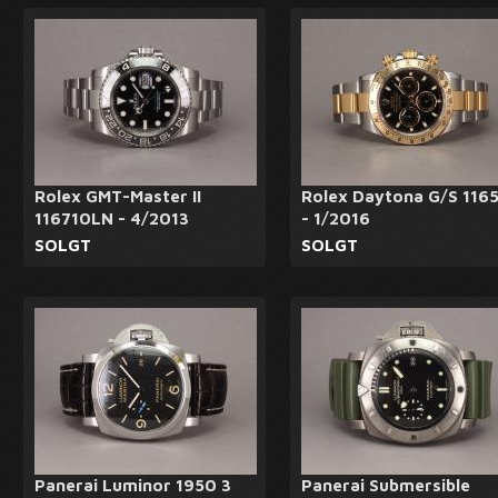
Rolex GMT-Master II
Rolex Daytona G/S 116
116710LN - 4/2013
- 1/2016
SOLGT
SOLGT
Panerai Luminor 1950 3
Panerai Submersible