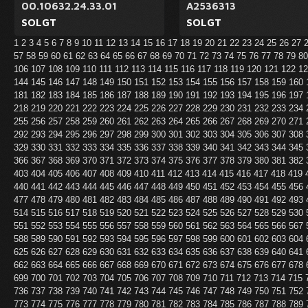
00.10632.24.33.01
A2536313
SOLGT
SOLGT
1
2
3
4
5
6
7
8
9
10
11
12
13
14
15
16
17
18
19
20
21
22
23
24
25
26
27
57
58
59
60
61
62
63
64
65
66
67
68
69
70
71
72
73
74
75
76
77
78
79
8
106
107
108
109
110
111
112
113
114
115
116
117
118
119
120
121
122
1
144
145
146
147
148
149
150
151
152
153
154
155
156
157
158
159
160
181
182
183
184
185
186
187
188
189
190
191
192
193
194
195
196
197
218
219
220
221
222
223
224
225
226
227
228
229
230
231
232
233
234
255
256
257
258
259
260
261
262
263
264
265
266
267
268
269
270
271
292
293
294
295
296
297
298
299
300
301
302
303
304
305
306
307
308
329
330
331
332
333
334
335
336
337
338
339
340
341
342
343
344
345
366
367
368
369
370
371
372
373
374
375
376
377
378
379
380
381
382
403
404
405
406
407
408
409
410
411
412
413
414
415
416
417
418
419
440
441
442
443
444
445
446
447
448
449
450
451
452
453
454
455
456
477
478
479
480
481
482
483
484
485
486
487
488
489
490
491
492
493
514
515
516
517
518
519
520
521
522
523
524
525
526
527
528
529
530
551
552
553
554
555
556
557
558
559
560
561
562
563
564
565
566
567
588
589
590
591
592
593
594
595
596
597
598
599
600
601
602
603
604
625
626
627
628
629
630
631
632
633
634
635
636
637
638
639
640
641
662
663
664
665
666
667
668
669
670
671
672
673
674
675
676
677
678
699
700
701
702
703
704
705
706
707
708
709
710
711
712
713
714
715
736
737
738
739
740
741
742
743
744
745
746
747
748
749
750
751
752
773
774
775
776
777
778
779
780
781
782
783
784
785
786
787
788
789