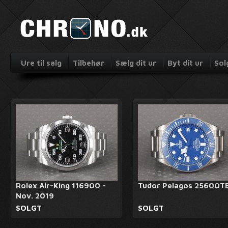
Ure til salg
Tilbehør
Sælg dit ur
Byt dit ur
Sol
Rolex Air-King 116900 -
Tudor Pelagos 25600T
Nov. 2019
SOLGT
SOLGT