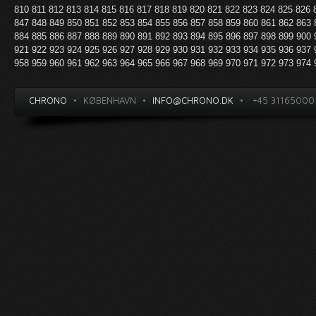
810
811
812
813
814
815
816
817
818
819
820
821
822
823
824
825
826
847
848
849
850
851
852
853
854
855
856
857
858
859
860
861
862
863
884
885
886
887
888
889
890
891
892
893
894
895
896
897
898
899
900
921
922
923
924
925
926
927
928
929
930
931
932
933
934
935
936
937
958
959
960
961
962
963
964
965
966
967
968
969
970
971
972
973
974
CHRONO
•
KØBENHAVN
•
INFO@CHRONO.DK
•
+45 31165000