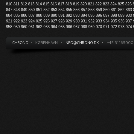
810
811
812
813
814
815
816
817
818
819
820
821
822
823
824
825
826
847
848
849
850
851
852
853
854
855
856
857
858
859
860
861
862
863
884
885
886
887
888
889
890
891
892
893
894
895
896
897
898
899
900
921
922
923
924
925
926
927
928
929
930
931
932
933
934
935
936
937
958
959
960
961
962
963
964
965
966
967
968
969
970
971
972
973
974
CHRONO
•
KØBENHAVN
•
INFO@CHRONO.DK
•
+45 31165000