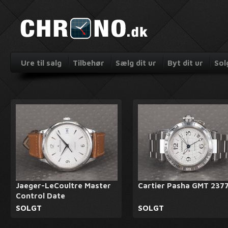
Ure til salg
Tilbehør
Sælg dit ur
Byt dit ur
Sol
Jaeger-LeCoultre Master
Cartier Pasha GMT 237
Control Date
SOLGT
SOLGT