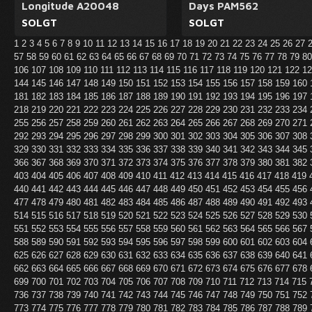
Longitude A20048
Days PAM562
SOLGT
SOLGT
1
2
3
4
5
6
7
8
9
10
11
12
13
14
15
16
17
18
19
20
21
22
23
24
25
26
27
57
58
59
60
61
62
63
64
65
66
67
68
69
70
71
72
73
74
75
76
77
78
79
8
106
107
108
109
110
111
112
113
114
115
116
117
118
119
120
121
122
1
144
145
146
147
148
149
150
151
152
153
154
155
156
157
158
159
160
181
182
183
184
185
186
187
188
189
190
191
192
193
194
195
196
197
218
219
220
221
222
223
224
225
226
227
228
229
230
231
232
233
234
255
256
257
258
259
260
261
262
263
264
265
266
267
268
269
270
271
292
293
294
295
296
297
298
299
300
301
302
303
304
305
306
307
308
329
330
331
332
333
334
335
336
337
338
339
340
341
342
343
344
345
366
367
368
369
370
371
372
373
374
375
376
377
378
379
380
381
382
403
404
405
406
407
408
409
410
411
412
413
414
415
416
417
418
419
440
441
442
443
444
445
446
447
448
449
450
451
452
453
454
455
456
477
478
479
480
481
482
483
484
485
486
487
488
489
490
491
492
493
514
515
516
517
518
519
520
521
522
523
524
525
526
527
528
529
530
551
552
553
554
555
556
557
558
559
560
561
562
563
564
565
566
567
588
589
590
591
592
593
594
595
596
597
598
599
600
601
602
603
604
625
626
627
628
629
630
631
632
633
634
635
636
637
638
639
640
641
662
663
664
665
666
667
668
669
670
671
672
673
674
675
676
677
678
699
700
701
702
703
704
705
706
707
708
709
710
711
712
713
714
715
736
737
738
739
740
741
742
743
744
745
746
747
748
749
750
751
752
773
774
775
776
777
778
779
780
781
782
783
784
785
786
787
788
789