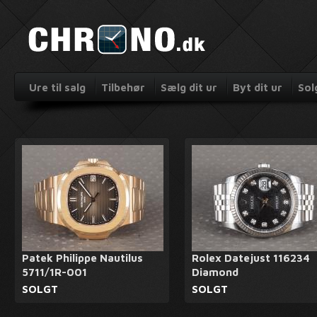
Ure til salg
Tilbehør
Sælg dit ur
Byt dit ur
Sol
Patek Philippe Nautilus
Rolex Datejust 116234
5711/1R-001
Diamond
SOLGT
SOLGT