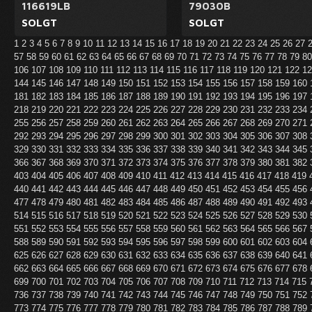
116619LB
79030B
SOLGT
SOLGT
1
2
3
4
5
6
7
8
9
10
11
12
13
14
15
16
17
18
19
20
21
22
23
24
25
26
27
57
58
59
60
61
62
63
64
65
66
67
68
69
70
71
72
73
74
75
76
77
78
79
8
106
107
108
109
110
111
112
113
114
115
116
117
118
119
120
121
122
1
144
145
146
147
148
149
150
151
152
153
154
155
156
157
158
159
160
181
182
183
184
185
186
187
188
189
190
191
192
193
194
195
196
197
218
219
220
221
222
223
224
225
226
227
228
229
230
231
232
233
234
255
256
257
258
259
260
261
262
263
264
265
266
267
268
269
270
271
292
293
294
295
296
297
298
299
300
301
302
303
304
305
306
307
308
329
330
331
332
333
334
335
336
337
338
339
340
341
342
343
344
345
366
367
368
369
370
371
372
373
374
375
376
377
378
379
380
381
382
403
404
405
406
407
408
409
410
411
412
413
414
415
416
417
418
419
440
441
442
443
444
445
446
447
448
449
450
451
452
453
454
455
456
477
478
479
480
481
482
483
484
485
486
487
488
489
490
491
492
493
514
515
516
517
518
519
520
521
522
523
524
525
526
527
528
529
530
551
552
553
554
555
556
557
558
559
560
561
562
563
564
565
566
567
588
589
590
591
592
593
594
595
596
597
598
599
600
601
602
603
604
625
626
627
628
629
630
631
632
633
634
635
636
637
638
639
640
641
662
663
664
665
666
667
668
669
670
671
672
673
674
675
676
677
678
699
700
701
702
703
704
705
706
707
708
709
710
711
712
713
714
715
736
737
738
739
740
741
742
743
744
745
746
747
748
749
750
751
752
773
774
775
776
777
778
779
780
781
782
783
784
785
786
787
788
789