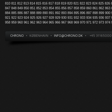
810
811
812
813
814
815
816
817
818
819
820
821
822
823
824
825
826
847
848
849
850
851
852
853
854
855
856
857
858
859
860
861
862
863
884
885
886
887
888
889
890
891
892
893
894
895
896
897
898
899
900
921
922
923
924
925
926
927
928
929
930
931
932
933
934
935
936
937
958
959
960
961
962
963
964
965
966
967
968
969
970
971
972
973
974
CHRONO
•
KØBENHAVN
•
INFO@CHRONO.DK
•
+45 31165000