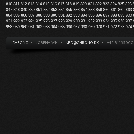
810
811
812
813
814
815
816
817
818
819
820
821
822
823
824
825
826
847
848
849
850
851
852
853
854
855
856
857
858
859
860
861
862
863
884
885
886
887
888
889
890
891
892
893
894
895
896
897
898
899
900
921
922
923
924
925
926
927
928
929
930
931
932
933
934
935
936
937
958
959
960
961
962
963
964
965
966
967
968
969
970
971
972
973
974
CHRONO
•
KØBENHAVN
•
INFO@CHRONO.DK
•
+45 31165000