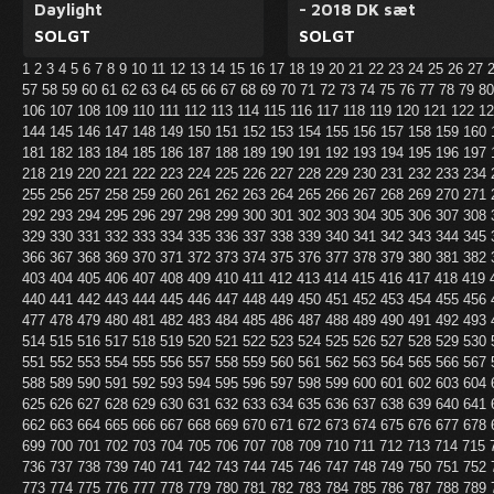
Daylight
- 2018 DK sæt
SOLGT
SOLGT
1
2
3
4
5
6
7
8
9
10
11
12
13
14
15
16
17
18
19
20
21
22
23
24
25
26
27
57
58
59
60
61
62
63
64
65
66
67
68
69
70
71
72
73
74
75
76
77
78
79
8
106
107
108
109
110
111
112
113
114
115
116
117
118
119
120
121
122
1
144
145
146
147
148
149
150
151
152
153
154
155
156
157
158
159
160
181
182
183
184
185
186
187
188
189
190
191
192
193
194
195
196
197
218
219
220
221
222
223
224
225
226
227
228
229
230
231
232
233
234
255
256
257
258
259
260
261
262
263
264
265
266
267
268
269
270
271
292
293
294
295
296
297
298
299
300
301
302
303
304
305
306
307
308
329
330
331
332
333
334
335
336
337
338
339
340
341
342
343
344
345
366
367
368
369
370
371
372
373
374
375
376
377
378
379
380
381
382
403
404
405
406
407
408
409
410
411
412
413
414
415
416
417
418
419
440
441
442
443
444
445
446
447
448
449
450
451
452
453
454
455
456
477
478
479
480
481
482
483
484
485
486
487
488
489
490
491
492
493
514
515
516
517
518
519
520
521
522
523
524
525
526
527
528
529
530
551
552
553
554
555
556
557
558
559
560
561
562
563
564
565
566
567
588
589
590
591
592
593
594
595
596
597
598
599
600
601
602
603
604
625
626
627
628
629
630
631
632
633
634
635
636
637
638
639
640
641
662
663
664
665
666
667
668
669
670
671
672
673
674
675
676
677
678
699
700
701
702
703
704
705
706
707
708
709
710
711
712
713
714
715
736
737
738
739
740
741
742
743
744
745
746
747
748
749
750
751
752
773
774
775
776
777
778
779
780
781
782
783
784
785
786
787
788
789