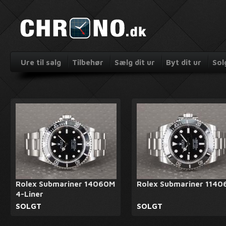
Ure til salg
Tilbehør
Sælg dit ur
Byt dit ur
Sol
Rolex Submariner 14060M
Rolex Submariner 1140
4-Liner
SOLGT
SOLGT