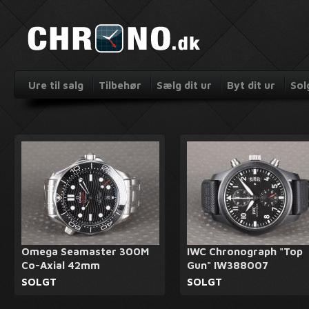
Ure til salg
Tilbehør
Sælg dit ur
Byt dit ur
Sol
Omega Seamaster 300M
IWC Chronograph "Top
Co-Axial 42mm
Gun" IW388007
SOLGT
SOLGT