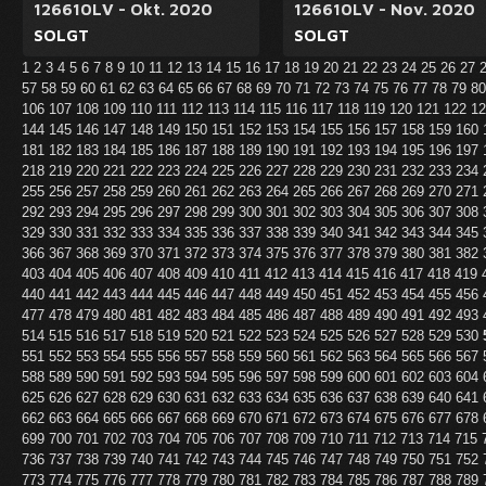
126610LV - Okt. 2020
126610LV - Nov. 2020
SOLGT
SOLGT
1
2
3
4
5
6
7
8
9
10
11
12
13
14
15
16
17
18
19
20
21
22
23
24
25
26
27
57
58
59
60
61
62
63
64
65
66
67
68
69
70
71
72
73
74
75
76
77
78
79
8
106
107
108
109
110
111
112
113
114
115
116
117
118
119
120
121
122
1
144
145
146
147
148
149
150
151
152
153
154
155
156
157
158
159
160
181
182
183
184
185
186
187
188
189
190
191
192
193
194
195
196
197
218
219
220
221
222
223
224
225
226
227
228
229
230
231
232
233
234
255
256
257
258
259
260
261
262
263
264
265
266
267
268
269
270
271
292
293
294
295
296
297
298
299
300
301
302
303
304
305
306
307
308
329
330
331
332
333
334
335
336
337
338
339
340
341
342
343
344
345
366
367
368
369
370
371
372
373
374
375
376
377
378
379
380
381
382
403
404
405
406
407
408
409
410
411
412
413
414
415
416
417
418
419
440
441
442
443
444
445
446
447
448
449
450
451
452
453
454
455
456
477
478
479
480
481
482
483
484
485
486
487
488
489
490
491
492
493
514
515
516
517
518
519
520
521
522
523
524
525
526
527
528
529
530
551
552
553
554
555
556
557
558
559
560
561
562
563
564
565
566
567
588
589
590
591
592
593
594
595
596
597
598
599
600
601
602
603
604
625
626
627
628
629
630
631
632
633
634
635
636
637
638
639
640
641
662
663
664
665
666
667
668
669
670
671
672
673
674
675
676
677
678
699
700
701
702
703
704
705
706
707
708
709
710
711
712
713
714
715
736
737
738
739
740
741
742
743
744
745
746
747
748
749
750
751
752
773
774
775
776
777
778
779
780
781
782
783
784
785
786
787
788
789