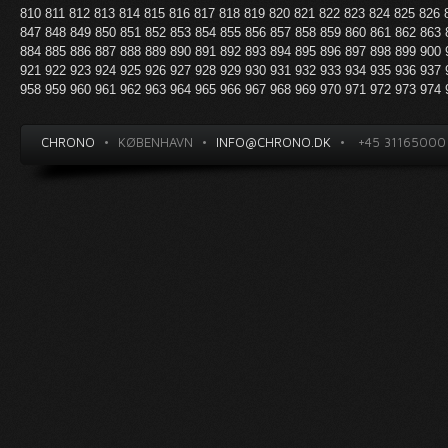
810
811
812
813
814
815
816
817
818
819
820
821
822
823
824
825
826
847
848
849
850
851
852
853
854
855
856
857
858
859
860
861
862
863
884
885
886
887
888
889
890
891
892
893
894
895
896
897
898
899
900
921
922
923
924
925
926
927
928
929
930
931
932
933
934
935
936
937
958
959
960
961
962
963
964
965
966
967
968
969
970
971
972
973
974
CHRONO
•
KØBENHAVN
•
INFO@CHRONO.DK
•
+45 31165000