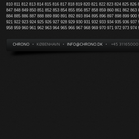
810
811
812
813
814
815
816
817
818
819
820
821
822
823
824
825
826
847
848
849
850
851
852
853
854
855
856
857
858
859
860
861
862
863
884
885
886
887
888
889
890
891
892
893
894
895
896
897
898
899
900
921
922
923
924
925
926
927
928
929
930
931
932
933
934
935
936
937
958
959
960
961
962
963
964
965
966
967
968
969
970
971
972
973
974
CHRONO
•
KØBENHAVN
•
INFO@CHRONO.DK
•
+45 31165000