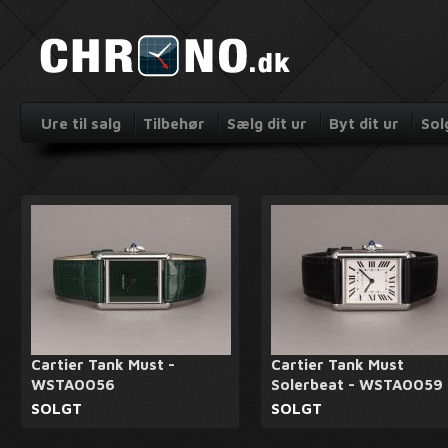
Ure til salg
Tilbehør
Sælg dit ur
Byt dit ur
Sol
Cartier Tank Must -
Cartier Tank Must
WSTA0056
Solerbeat - WSTA0059
SOLGT
SOLGT