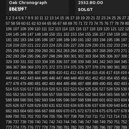
Oak Chronograph
2532.80.00
26315ST
SOLGT
SOLGT
1
2
3
4
5
6
7
8
9
10
11
12
13
14
15
16
17
18
19
20
21
22
23
24
25
26
27
57
58
59
60
61
62
63
64
65
66
67
68
69
70
71
72
73
74
75
76
77
78
79
8
106
107
108
109
110
111
112
113
114
115
116
117
118
119
120
121
122
1
144
145
146
147
148
149
150
151
152
153
154
155
156
157
158
159
160
181
182
183
184
185
186
187
188
189
190
191
192
193
194
195
196
197
218
219
220
221
222
223
224
225
226
227
228
229
230
231
232
233
234
255
256
257
258
259
260
261
262
263
264
265
266
267
268
269
270
271
292
293
294
295
296
297
298
299
300
301
302
303
304
305
306
307
308
329
330
331
332
333
334
335
336
337
338
339
340
341
342
343
344
345
366
367
368
369
370
371
372
373
374
375
376
377
378
379
380
381
382
403
404
405
406
407
408
409
410
411
412
413
414
415
416
417
418
419
440
441
442
443
444
445
446
447
448
449
450
451
452
453
454
455
456
477
478
479
480
481
482
483
484
485
486
487
488
489
490
491
492
493
514
515
516
517
518
519
520
521
522
523
524
525
526
527
528
529
530
551
552
553
554
555
556
557
558
559
560
561
562
563
564
565
566
567
588
589
590
591
592
593
594
595
596
597
598
599
600
601
602
603
604
625
626
627
628
629
630
631
632
633
634
635
636
637
638
639
640
641
662
663
664
665
666
667
668
669
670
671
672
673
674
675
676
677
678
699
700
701
702
703
704
705
706
707
708
709
710
711
712
713
714
715
736
737
738
739
740
741
742
743
744
745
746
747
748
749
750
751
752
773
774
775
776
777
778
779
780
781
782
783
784
785
786
787
788
789