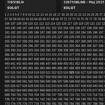
116518LN
126710BLNR - Maj 2021
SOLGT
SOLGT
1
2
3
4
5
6
7
8
9
10
11
12
13
14
15
16
17
18
19
20
21
22
23
24
25
26
27
57
58
59
60
61
62
63
64
65
66
67
68
69
70
71
72
73
74
75
76
77
78
79
8
106
107
108
109
110
111
112
113
114
115
116
117
118
119
120
121
122
1
144
145
146
147
148
149
150
151
152
153
154
155
156
157
158
159
160
181
182
183
184
185
186
187
188
189
190
191
192
193
194
195
196
197
218
219
220
221
222
223
224
225
226
227
228
229
230
231
232
233
234
255
256
257
258
259
260
261
262
263
264
265
266
267
268
269
270
271
292
293
294
295
296
297
298
299
300
301
302
303
304
305
306
307
308
329
330
331
332
333
334
335
336
337
338
339
340
341
342
343
344
345
366
367
368
369
370
371
372
373
374
375
376
377
378
379
380
381
382
403
404
405
406
407
408
409
410
411
412
413
414
415
416
417
418
419
440
441
442
443
444
445
446
447
448
449
450
451
452
453
454
455
456
477
478
479
480
481
482
483
484
485
486
487
488
489
490
491
492
493
514
515
516
517
518
519
520
521
522
523
524
525
526
527
528
529
530
551
552
553
554
555
556
557
558
559
560
561
562
563
564
565
566
567
588
589
590
591
592
593
594
595
596
597
598
599
600
601
602
603
604
625
626
627
628
629
630
631
632
633
634
635
636
637
638
639
640
641
662
663
664
665
666
667
668
669
670
671
672
673
674
675
676
677
678
699
700
701
702
703
704
705
706
707
708
709
710
711
712
713
714
715
736
737
738
739
740
741
742
743
744
745
746
747
748
749
750
751
752
773
774
775
776
777
778
779
780
781
782
783
784
785
786
787
788
789