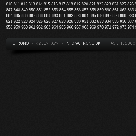
810
811
812
813
814
815
816
817
818
819
820
821
822
823
824
825
826
847
848
849
850
851
852
853
854
855
856
857
858
859
860
861
862
863
884
885
886
887
888
889
890
891
892
893
894
895
896
897
898
899
900
921
922
923
924
925
926
927
928
929
930
931
932
933
934
935
936
937
958
959
960
961
962
963
964
965
966
967
968
969
970
971
972
973
974
CHRONO
•
KØBENHAVN
•
INFO@CHRONO.DK
•
+45 31165000