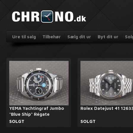
Ure til salg
Tilbehør
Sælg dit ur
Byt dit ur
Sol
YEMA Yachtingraf Jumbo
Rolex Datejust 41 1263
"Blue Ship" Régate
SOLGT
SOLGT