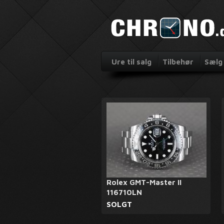
Ure til salg
Tilbehør
Sælg 
Rolex GMT-Master II
116710LN
SOLGT