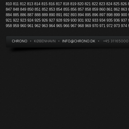
810
811
812
813
814
815
816
817
818
819
820
821
822
823
824
825
826
847
848
849
850
851
852
853
854
855
856
857
858
859
860
861
862
863
884
885
886
887
888
889
890
891
892
893
894
895
896
897
898
899
900
921
922
923
924
925
926
927
928
929
930
931
932
933
934
935
936
937
958
959
960
961
962
963
964
965
966
967
968
969
970
971
972
973
974
CHRONO
•
KØBENHAVN
•
INFO@CHRONO.DK
•
+45 31165000