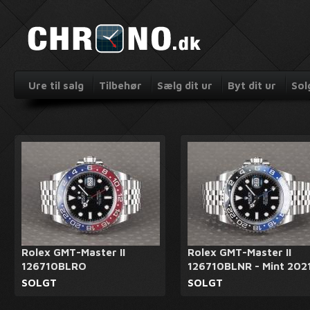
Ure til salg
Tilbehør
Sælg dit ur
Byt dit ur
Sol
Rolex GMT-Master II
Rolex GMT-Master II
126710BLRO
126710BLNR - Mint 202
SOLGT
SOLGT