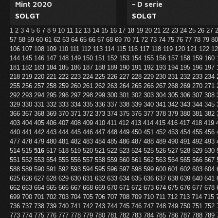
Mint 2020
- D serie
SOLGT
SOLGT
1
2
3
4
5
6
7
8
9
10
11
12
13
14
15
16
17
18
19
20
21
22
23
24
25
26
27
57
58
59
60
61
62
63
64
65
66
67
68
69
70
71
72
73
74
75
76
77
78
79
8
106
107
108
109
110
111
112
113
114
115
116
117
118
119
120
121
122
1
144
145
146
147
148
149
150
151
152
153
154
155
156
157
158
159
160
181
182
183
184
185
186
187
188
189
190
191
192
193
194
195
196
197
218
219
220
221
222
223
224
225
226
227
228
229
230
231
232
233
234
255
256
257
258
259
260
261
262
263
264
265
266
267
268
269
270
271
292
293
294
295
296
297
298
299
300
301
302
303
304
305
306
307
308
329
330
331
332
333
334
335
336
337
338
339
340
341
342
343
344
345
366
367
368
369
370
371
372
373
374
375
376
377
378
379
380
381
382
403
404
405
406
407
408
409
410
411
412
413
414
415
416
417
418
419
440
441
442
443
444
445
446
447
448
449
450
451
452
453
454
455
456
477
478
479
480
481
482
483
484
485
486
487
488
489
490
491
492
493
514
515
516
517
518
519
520
521
522
523
524
525
526
527
528
529
530
551
552
553
554
555
556
557
558
559
560
561
562
563
564
565
566
567
588
589
590
591
592
593
594
595
596
597
598
599
600
601
602
603
604
625
626
627
628
629
630
631
632
633
634
635
636
637
638
639
640
641
662
663
664
665
666
667
668
669
670
671
672
673
674
675
676
677
678
699
700
701
702
703
704
705
706
707
708
709
710
711
712
713
714
715
736
737
738
739
740
741
742
743
744
745
746
747
748
749
750
751
752
773
774
775
776
777
778
779
780
781
782
783
784
785
786
787
788
789