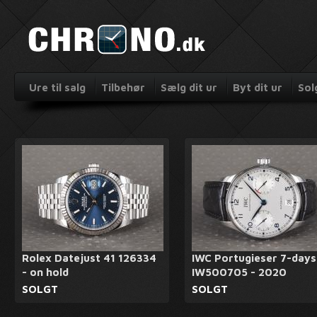
Ure til salg
Tilbehør
Sælg dit ur
Byt dit ur
Sol
Rolex Datejust 41 126334
IWC Portugieser 7-days
- on hold
IW500705 - 2020
SOLGT
SOLGT