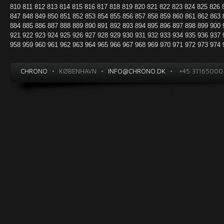
810
811
812
813
814
815
816
817
818
819
820
821
822
823
824
825
826
847
848
849
850
851
852
853
854
855
856
857
858
859
860
861
862
863
884
885
886
887
888
889
890
891
892
893
894
895
896
897
898
899
900
921
922
923
924
925
926
927
928
929
930
931
932
933
934
935
936
937
958
959
960
961
962
963
964
965
966
967
968
969
970
971
972
973
974
CHRONO
•
KØBENHAVN
•
INFO@CHRONO.DK
•
+45 31165000