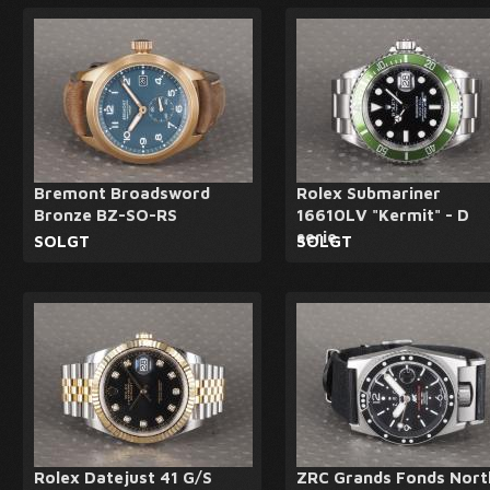
Bremont Broadsword
Rolex Submariner
Bronze BZ-SO-RS
16610LV "Kermit" - D
serie
SOLGT
SOLGT
Rolex Datejust 41 G/S
ZRC Grands Fonds Nort