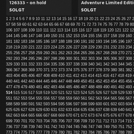
126333 - on hold
Adventure Limited Edit
SOLGT
SOLGT
1
2
3
4
5
6
7
8
9
10
11
12
13
14
15
16
17
18
19
20
21
22
23
24
25
26
27
57
58
59
60
61
62
63
64
65
66
67
68
69
70
71
72
73
74
75
76
77
78
79
8
106
107
108
109
110
111
112
113
114
115
116
117
118
119
120
121
122
1
144
145
146
147
148
149
150
151
152
153
154
155
156
157
158
159
160
181
182
183
184
185
186
187
188
189
190
191
192
193
194
195
196
197
218
219
220
221
222
223
224
225
226
227
228
229
230
231
232
233
234
255
256
257
258
259
260
261
262
263
264
265
266
267
268
269
270
271
292
293
294
295
296
297
298
299
300
301
302
303
304
305
306
307
308
329
330
331
332
333
334
335
336
337
338
339
340
341
342
343
344
345
366
367
368
369
370
371
372
373
374
375
376
377
378
379
380
381
382
403
404
405
406
407
408
409
410
411
412
413
414
415
416
417
418
419
440
441
442
443
444
445
446
447
448
449
450
451
452
453
454
455
456
477
478
479
480
481
482
483
484
485
486
487
488
489
490
491
492
493
514
515
516
517
518
519
520
521
522
523
524
525
526
527
528
529
530
551
552
553
554
555
556
557
558
559
560
561
562
563
564
565
566
567
588
589
590
591
592
593
594
595
596
597
598
599
600
601
602
603
604
625
626
627
628
629
630
631
632
633
634
635
636
637
638
639
640
641
662
663
664
665
666
667
668
669
670
671
672
673
674
675
676
677
678
699
700
701
702
703
704
705
706
707
708
709
710
711
712
713
714
715
736
737
738
739
740
741
742
743
744
745
746
747
748
749
750
751
752
773
774
775
776
777
778
779
780
781
782
783
784
785
786
787
788
789