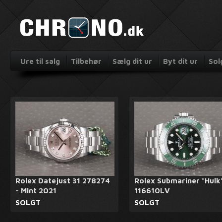
Ure til salg
Tilbehør
Sælg dit ur
Byt dit ur
Sol
Rolex Datejust 31 278274
Rolex Submariner "Hulk
- Mint 2021
116610LV
SOLGT
SOLGT