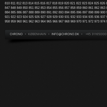
810
811
812
813
814
815
816
817
818
819
820
821
822
823
824
825
826
847
848
849
850
851
852
853
854
855
856
857
858
859
860
861
862
863
884
885
886
887
888
889
890
891
892
893
894
895
896
897
898
899
900
921
922
923
924
925
926
927
928
929
930
931
932
933
934
935
936
937
958
959
960
961
962
963
964
965
966
967
968
969
970
971
972
973
974
CHRONO
•
KØBENHAVN
•
INFO@CHRONO.DK
•
+45 31165000