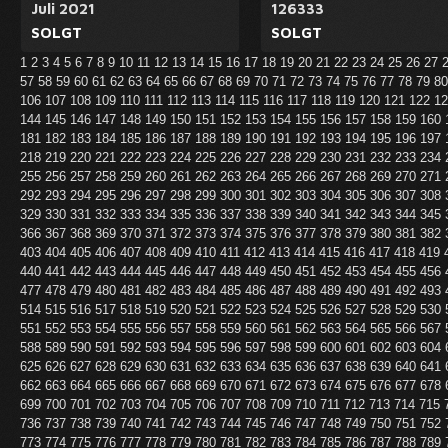
Juli 2021
126333
SOLGT
SOLGT
1
2
3
4
5
6
7
8
9
10
11
12
13
14
15
16
17
18
19
20
21
22
23
24
25
26
27
57
58
59
60
61
62
63
64
65
66
67
68
69
70
71
72
73
74
75
76
77
78
79
8
106
107
108
109
110
111
112
113
114
115
116
117
118
119
120
121
122
1
144
145
146
147
148
149
150
151
152
153
154
155
156
157
158
159
160
181
182
183
184
185
186
187
188
189
190
191
192
193
194
195
196
197
218
219
220
221
222
223
224
225
226
227
228
229
230
231
232
233
234
255
256
257
258
259
260
261
262
263
264
265
266
267
268
269
270
271
292
293
294
295
296
297
298
299
300
301
302
303
304
305
306
307
308
329
330
331
332
333
334
335
336
337
338
339
340
341
342
343
344
345
366
367
368
369
370
371
372
373
374
375
376
377
378
379
380
381
382
403
404
405
406
407
408
409
410
411
412
413
414
415
416
417
418
419
440
441
442
443
444
445
446
447
448
449
450
451
452
453
454
455
456
477
478
479
480
481
482
483
484
485
486
487
488
489
490
491
492
493
514
515
516
517
518
519
520
521
522
523
524
525
526
527
528
529
530
551
552
553
554
555
556
557
558
559
560
561
562
563
564
565
566
567
588
589
590
591
592
593
594
595
596
597
598
599
600
601
602
603
604
625
626
627
628
629
630
631
632
633
634
635
636
637
638
639
640
641
662
663
664
665
666
667
668
669
670
671
672
673
674
675
676
677
678
699
700
701
702
703
704
705
706
707
708
709
710
711
712
713
714
715
736
737
738
739
740
741
742
743
744
745
746
747
748
749
750
751
752
773
774
775
776
777
778
779
780
781
782
783
784
785
786
787
788
789