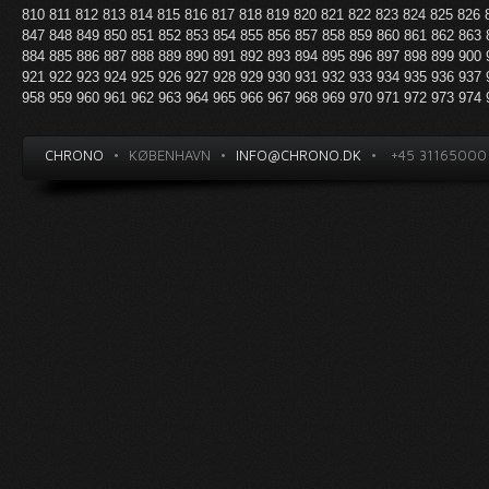
810
811
812
813
814
815
816
817
818
819
820
821
822
823
824
825
826
847
848
849
850
851
852
853
854
855
856
857
858
859
860
861
862
863
884
885
886
887
888
889
890
891
892
893
894
895
896
897
898
899
900
921
922
923
924
925
926
927
928
929
930
931
932
933
934
935
936
937
958
959
960
961
962
963
964
965
966
967
968
969
970
971
972
973
974
CHRONO
•
KØBENHAVN
•
INFO@CHRONO.DK
•
+45 31165000