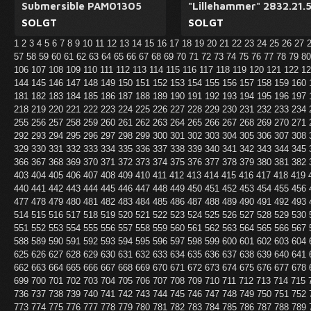
Submersible PAM01305
"Lillehammer" 2832.21.
SOLGT
SOLGT
1
2
3
4
5
6
7
8
9
10
11
12
13
14
15
16
17
18
19
20
21
22
23
24
25
26
27
57
58
59
60
61
62
63
64
65
66
67
68
69
70
71
72
73
74
75
76
77
78
79
8
106
107
108
109
110
111
112
113
114
115
116
117
118
119
120
121
122
1
144
145
146
147
148
149
150
151
152
153
154
155
156
157
158
159
160
181
182
183
184
185
186
187
188
189
190
191
192
193
194
195
196
197
218
219
220
221
222
223
224
225
226
227
228
229
230
231
232
233
234
255
256
257
258
259
260
261
262
263
264
265
266
267
268
269
270
271
292
293
294
295
296
297
298
299
300
301
302
303
304
305
306
307
308
329
330
331
332
333
334
335
336
337
338
339
340
341
342
343
344
345
366
367
368
369
370
371
372
373
374
375
376
377
378
379
380
381
382
403
404
405
406
407
408
409
410
411
412
413
414
415
416
417
418
419
440
441
442
443
444
445
446
447
448
449
450
451
452
453
454
455
456
477
478
479
480
481
482
483
484
485
486
487
488
489
490
491
492
493
514
515
516
517
518
519
520
521
522
523
524
525
526
527
528
529
530
551
552
553
554
555
556
557
558
559
560
561
562
563
564
565
566
567
588
589
590
591
592
593
594
595
596
597
598
599
600
601
602
603
604
625
626
627
628
629
630
631
632
633
634
635
636
637
638
639
640
641
662
663
664
665
666
667
668
669
670
671
672
673
674
675
676
677
678
699
700
701
702
703
704
705
706
707
708
709
710
711
712
713
714
715
736
737
738
739
740
741
742
743
744
745
746
747
748
749
750
751
752
773
774
775
776
777
778
779
780
781
782
783
784
785
786
787
788
789