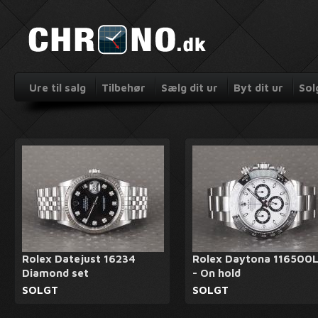
Ure til salg
Tilbehør
Sælg dit ur
Byt dit ur
Sol
Rolex Datejust 16234
Rolex Daytona 116500
Diamond set
- On hold
SOLGT
SOLGT