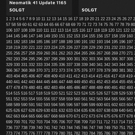
Neomatik 41 Update 1165
SOLGT
SOLGT
1
2
3
4
5
6
7
8
9
10
11
12
13
14
15
16
17
18
19
20
21
22
23
24
25
26
27
57
58
59
60
61
62
63
64
65
66
67
68
69
70
71
72
73
74
75
76
77
78
79
8
106
107
108
109
110
111
112
113
114
115
116
117
118
119
120
121
122
1
144
145
146
147
148
149
150
151
152
153
154
155
156
157
158
159
160
181
182
183
184
185
186
187
188
189
190
191
192
193
194
195
196
197
218
219
220
221
222
223
224
225
226
227
228
229
230
231
232
233
234
255
256
257
258
259
260
261
262
263
264
265
266
267
268
269
270
271
292
293
294
295
296
297
298
299
300
301
302
303
304
305
306
307
308
329
330
331
332
333
334
335
336
337
338
339
340
341
342
343
344
345
366
367
368
369
370
371
372
373
374
375
376
377
378
379
380
381
382
403
404
405
406
407
408
409
410
411
412
413
414
415
416
417
418
419
440
441
442
443
444
445
446
447
448
449
450
451
452
453
454
455
456
477
478
479
480
481
482
483
484
485
486
487
488
489
490
491
492
493
514
515
516
517
518
519
520
521
522
523
524
525
526
527
528
529
530
551
552
553
554
555
556
557
558
559
560
561
562
563
564
565
566
567
588
589
590
591
592
593
594
595
596
597
598
599
600
601
602
603
604
625
626
627
628
629
630
631
632
633
634
635
636
637
638
639
640
641
662
663
664
665
666
667
668
669
670
671
672
673
674
675
676
677
678
699
700
701
702
703
704
705
706
707
708
709
710
711
712
713
714
715
736
737
738
739
740
741
742
743
744
745
746
747
748
749
750
751
752
773
774
775
776
777
778
779
780
781
782
783
784
785
786
787
788
789