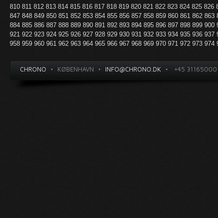
810
811
812
813
814
815
816
817
818
819
820
821
822
823
824
825
826
847
848
849
850
851
852
853
854
855
856
857
858
859
860
861
862
863
884
885
886
887
888
889
890
891
892
893
894
895
896
897
898
899
900
921
922
923
924
925
926
927
928
929
930
931
932
933
934
935
936
937
958
959
960
961
962
963
964
965
966
967
968
969
970
971
972
973
974
CHRONO
•
KØBENHAVN
•
INFO@CHRONO.DK
•
+45 31165000