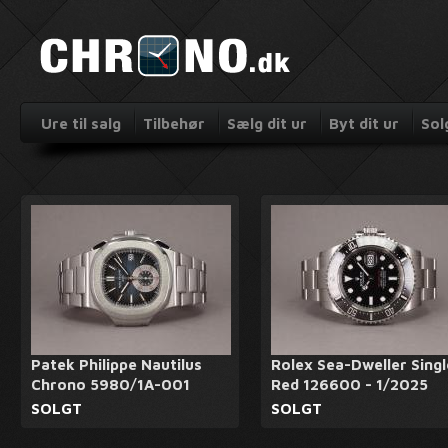
Ure til salg
Tilbehør
Sælg dit ur
Byt dit ur
Sol
Patek Philippe Nautilus
Rolex Sea-Dweller Singl
Chrono 5980/1A-001
Red 126600 - 1/2025
SOLGT
SOLGT