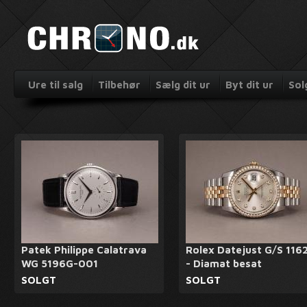
Ure til salg
Tilbehør
Sælg dit ur
Byt dit ur
Sol
Patek Philippe Calatrava
Rolex Datejust G/S 116
WG 5196G-001
- Diamat besat
SOLGT
SOLGT