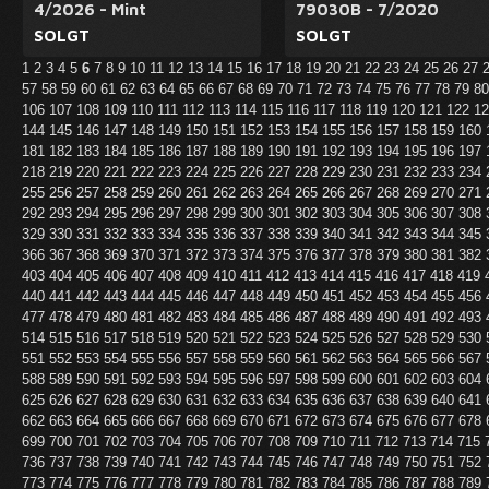
4/2026 - Mint
79030B - 7/2020
SOLGT
SOLGT
1
2
3
4
5
6
7
8
9
10
11
12
13
14
15
16
17
18
19
20
21
22
23
24
25
26
27
57
58
59
60
61
62
63
64
65
66
67
68
69
70
71
72
73
74
75
76
77
78
79
8
106
107
108
109
110
111
112
113
114
115
116
117
118
119
120
121
122
1
144
145
146
147
148
149
150
151
152
153
154
155
156
157
158
159
160
181
182
183
184
185
186
187
188
189
190
191
192
193
194
195
196
197
218
219
220
221
222
223
224
225
226
227
228
229
230
231
232
233
234
255
256
257
258
259
260
261
262
263
264
265
266
267
268
269
270
271
292
293
294
295
296
297
298
299
300
301
302
303
304
305
306
307
308
329
330
331
332
333
334
335
336
337
338
339
340
341
342
343
344
345
366
367
368
369
370
371
372
373
374
375
376
377
378
379
380
381
382
403
404
405
406
407
408
409
410
411
412
413
414
415
416
417
418
419
440
441
442
443
444
445
446
447
448
449
450
451
452
453
454
455
456
477
478
479
480
481
482
483
484
485
486
487
488
489
490
491
492
493
514
515
516
517
518
519
520
521
522
523
524
525
526
527
528
529
530
551
552
553
554
555
556
557
558
559
560
561
562
563
564
565
566
567
588
589
590
591
592
593
594
595
596
597
598
599
600
601
602
603
604
625
626
627
628
629
630
631
632
633
634
635
636
637
638
639
640
641
662
663
664
665
666
667
668
669
670
671
672
673
674
675
676
677
678
699
700
701
702
703
704
705
706
707
708
709
710
711
712
713
714
715
736
737
738
739
740
741
742
743
744
745
746
747
748
749
750
751
752
773
774
775
776
777
778
779
780
781
782
783
784
785
786
787
788
789