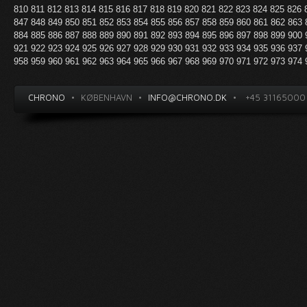
810
811
812
813
814
815
816
817
818
819
820
821
822
823
824
825
826
847
848
849
850
851
852
853
854
855
856
857
858
859
860
861
862
863
884
885
886
887
888
889
890
891
892
893
894
895
896
897
898
899
900
921
922
923
924
925
926
927
928
929
930
931
932
933
934
935
936
937
958
959
960
961
962
963
964
965
966
967
968
969
970
971
972
973
974
CHRONO
•
KØBENHAVN
•
INFO@CHRONO.DK
•
+45 31165000