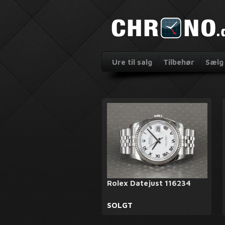
Ure til salg
Tilbehør
Sælg 
Rolex Datejust 116234
SOLGT