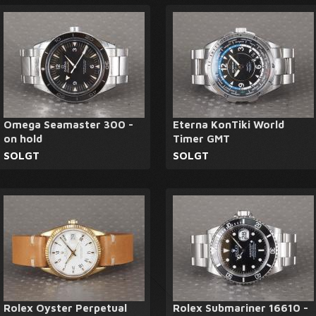
Omega Seamaster 300 -
Eterna KonTiki World
on hold
Timer GMT
SOLGT
SOLGT
Rolex Oyster Perpetual
Rolex Submariner 16610 -