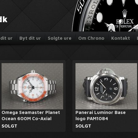
dit ur
Byt dit ur
Solgte ure
Om Chrono
Kontakt
Omega Seamaster Planet
Panerai Luminor Base
Ocean 600M Co-Axial
logo PAM1084
SOLGT
SOLGT