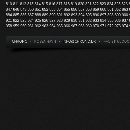
810
811
812
813
814
815
816
817
818
819
820
821
822
823
824
825
826
847
848
849
850
851
852
853
854
855
856
857
858
859
860
861
862
863
884
885
886
887
888
889
890
891
892
893
894
895
896
897
898
899
900
921
922
923
924
925
926
927
928
929
930
931
932
933
934
935
936
937
958
959
960
961
962
963
964
965
966
967
968
969
970
971
972
973
974
CHRONO
•
KØBENHAVN
•
INFO@CHRONO.DK
•
+45 31165000