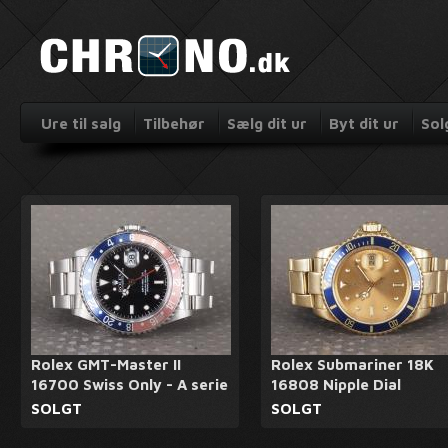
Ure til salg
Tilbehør
Sælg dit ur
Byt dit ur
Sol
Rolex GMT-Master II
Rolex Submariner 18K
16700 Swiss Only - A serie
16808 Nipple Dial
SOLGT
SOLGT