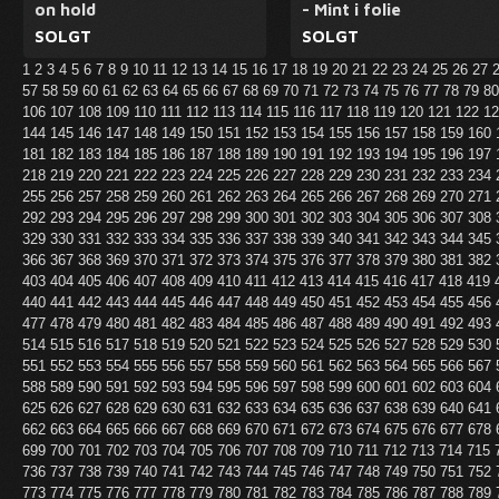
on hold
- Mint i folie
SOLGT
SOLGT
1
2
3
4
5
6
7
8
9
10
11
12
13
14
15
16
17
18
19
20
21
22
23
24
25
26
27
57
58
59
60
61
62
63
64
65
66
67
68
69
70
71
72
73
74
75
76
77
78
79
8
106
107
108
109
110
111
112
113
114
115
116
117
118
119
120
121
122
1
144
145
146
147
148
149
150
151
152
153
154
155
156
157
158
159
160
181
182
183
184
185
186
187
188
189
190
191
192
193
194
195
196
197
218
219
220
221
222
223
224
225
226
227
228
229
230
231
232
233
234
255
256
257
258
259
260
261
262
263
264
265
266
267
268
269
270
271
292
293
294
295
296
297
298
299
300
301
302
303
304
305
306
307
308
329
330
331
332
333
334
335
336
337
338
339
340
341
342
343
344
345
366
367
368
369
370
371
372
373
374
375
376
377
378
379
380
381
382
403
404
405
406
407
408
409
410
411
412
413
414
415
416
417
418
419
440
441
442
443
444
445
446
447
448
449
450
451
452
453
454
455
456
477
478
479
480
481
482
483
484
485
486
487
488
489
490
491
492
493
514
515
516
517
518
519
520
521
522
523
524
525
526
527
528
529
530
551
552
553
554
555
556
557
558
559
560
561
562
563
564
565
566
567
588
589
590
591
592
593
594
595
596
597
598
599
600
601
602
603
604
625
626
627
628
629
630
631
632
633
634
635
636
637
638
639
640
641
662
663
664
665
666
667
668
669
670
671
672
673
674
675
676
677
678
699
700
701
702
703
704
705
706
707
708
709
710
711
712
713
714
715
736
737
738
739
740
741
742
743
744
745
746
747
748
749
750
751
752
773
774
775
776
777
778
779
780
781
782
783
784
785
786
787
788
789