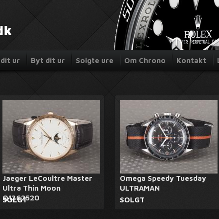
dit ur
Byt dit ur
Solgte ure
Om Chrono
Kontakt
Jaeger LeCoultre Master
Omega Speedy Tuesday
Ultra Thin Moon
ULTRAMAN
Q1362520
SOLGT
SOLGT