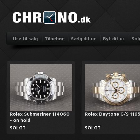
Ure til salg
Tilbehør
Sælg dit ur
Byt dit ur
Sol
Rolex Submariner 114060
Rolex Daytona G/S 116
- on hold
SOLGT
SOLGT