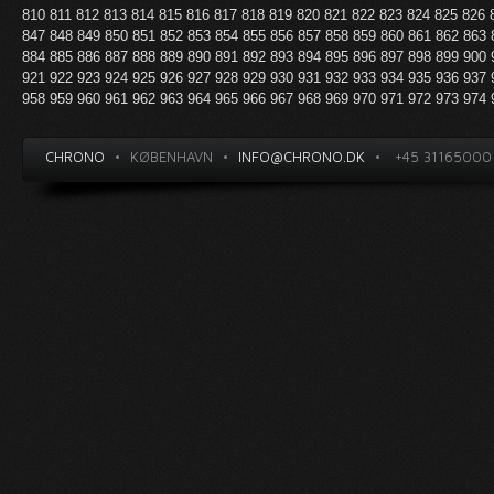
810
811
812
813
814
815
816
817
818
819
820
821
822
823
824
825
826
847
848
849
850
851
852
853
854
855
856
857
858
859
860
861
862
863
884
885
886
887
888
889
890
891
892
893
894
895
896
897
898
899
900
921
922
923
924
925
926
927
928
929
930
931
932
933
934
935
936
937
958
959
960
961
962
963
964
965
966
967
968
969
970
971
972
973
974
CHRONO
•
KØBENHAVN
•
INFO@CHRONO.DK
•
+45 31165000