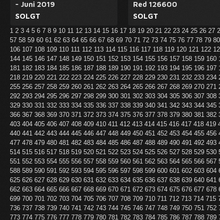
- Juni 2019
Red 126600
SOLGT
SOLGT
1
2
3
4
5
6
7
8
9
10
11
12
13
14
15
16
17
18
19
20
21
22
23
24
25
26
27
57
58
59
60
61
62
63
64
65
66
67
68
69
70
71
72
73
74
75
76
77
78
79
8
106
107
108
109
110
111
112
113
114
115
116
117
118
119
120
121
122
1
144
145
146
147
148
149
150
151
152
153
154
155
156
157
158
159
160
181
182
183
184
185
186
187
188
189
190
191
192
193
194
195
196
197
218
219
220
221
222
223
224
225
226
227
228
229
230
231
232
233
234
255
256
257
258
259
260
261
262
263
264
265
266
267
268
269
270
271
292
293
294
295
296
297
298
299
300
301
302
303
304
305
306
307
308
329
330
331
332
333
334
335
336
337
338
339
340
341
342
343
344
345
366
367
368
369
370
371
372
373
374
375
376
377
378
379
380
381
382
403
404
405
406
407
408
409
410
411
412
413
414
415
416
417
418
419
440
441
442
443
444
445
446
447
448
449
450
451
452
453
454
455
456
477
478
479
480
481
482
483
484
485
486
487
488
489
490
491
492
493
514
515
516
517
518
519
520
521
522
523
524
525
526
527
528
529
530
551
552
553
554
555
556
557
558
559
560
561
562
563
564
565
566
567
588
589
590
591
592
593
594
595
596
597
598
599
600
601
602
603
604
625
626
627
628
629
630
631
632
633
634
635
636
637
638
639
640
641
662
663
664
665
666
667
668
669
670
671
672
673
674
675
676
677
678
699
700
701
702
703
704
705
706
707
708
709
710
711
712
713
714
715
736
737
738
739
740
741
742
743
744
745
746
747
748
749
750
751
752
773
774
775
776
777
778
779
780
781
782
783
784
785
786
787
788
789