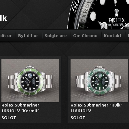
dit ur
Byt dit ur
Solgte ure
Om Chrono
Kontakt
Rolex Submariner
Rolex Submariner "Hulk"
16610LV "Kermit"
116610LV
SOLGT
SOLGT