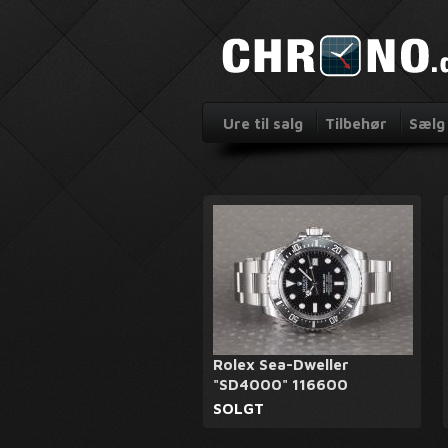
Ure til salg
Tilbehør
Sælg 
Rolex Sea-Dweller
"SD4000" 116600
SOLGT