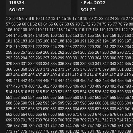
116334
- Feb. 2022
SOLGT
SOLGT
1
2
3
4
5
6
7
8
9
10
11
12
13
14
15
16
17
18
19
20
21
22
23
24
25
26
27
57
58
59
60
61
62
63
64
65
66
67
68
69
70
71
72
73
74
75
76
77
78
79
8
106
107
108
109
110
111
112
113
114
115
116
117
118
119
120
121
122
1
144
145
146
147
148
149
150
151
152
153
154
155
156
157
158
159
160
181
182
183
184
185
186
187
188
189
190
191
192
193
194
195
196
197
218
219
220
221
222
223
224
225
226
227
228
229
230
231
232
233
234
255
256
257
258
259
260
261
262
263
264
265
266
267
268
269
270
271
292
293
294
295
296
297
298
299
300
301
302
303
304
305
306
307
308
329
330
331
332
333
334
335
336
337
338
339
340
341
342
343
344
345
366
367
368
369
370
371
372
373
374
375
376
377
378
379
380
381
382
403
404
405
406
407
408
409
410
411
412
413
414
415
416
417
418
419
440
441
442
443
444
445
446
447
448
449
450
451
452
453
454
455
456
477
478
479
480
481
482
483
484
485
486
487
488
489
490
491
492
493
514
515
516
517
518
519
520
521
522
523
524
525
526
527
528
529
530
551
552
553
554
555
556
557
558
559
560
561
562
563
564
565
566
567
588
589
590
591
592
593
594
595
596
597
598
599
600
601
602
603
604
625
626
627
628
629
630
631
632
633
634
635
636
637
638
639
640
641
662
663
664
665
666
667
668
669
670
671
672
673
674
675
676
677
678
699
700
701
702
703
704
705
706
707
708
709
710
711
712
713
714
715
736
737
738
739
740
741
742
743
744
745
746
747
748
749
750
751
752
773
774
775
776
777
778
779
780
781
782
783
784
785
786
787
788
789