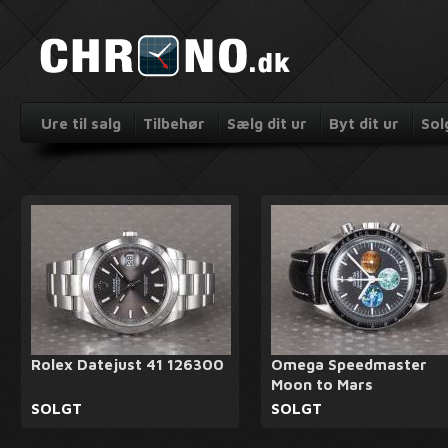
Ure til salg
Tilbehør
Sælg dit ur
Byt dit ur
Sol
Rolex Datejust 41 126300
Omega Speedmaster
Moon to Mars
SOLGT
SOLGT