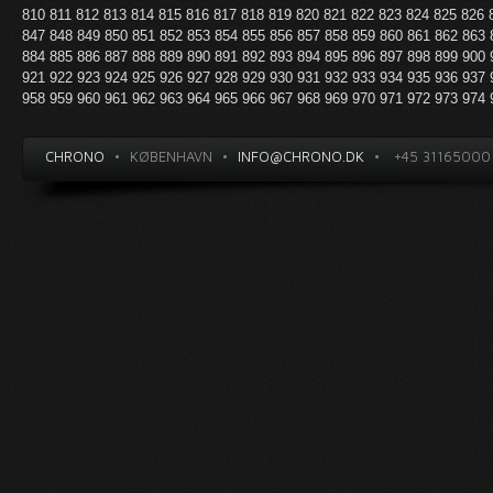
810
811
812
813
814
815
816
817
818
819
820
821
822
823
824
825
826
847
848
849
850
851
852
853
854
855
856
857
858
859
860
861
862
863
884
885
886
887
888
889
890
891
892
893
894
895
896
897
898
899
900
921
922
923
924
925
926
927
928
929
930
931
932
933
934
935
936
937
958
959
960
961
962
963
964
965
966
967
968
969
970
971
972
973
974
CHRONO
•
KØBENHAVN
•
INFO@CHRONO.DK
•
+45 31165000