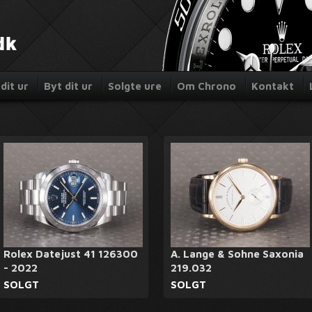
dit ur
Byt dit ur
Solgte ure
Om Chrono
Kontakt
Rolex Datejust 41 126300
A. Lange & Sohne Saxonia
- 2022
219.032
SOLGT
SOLGT