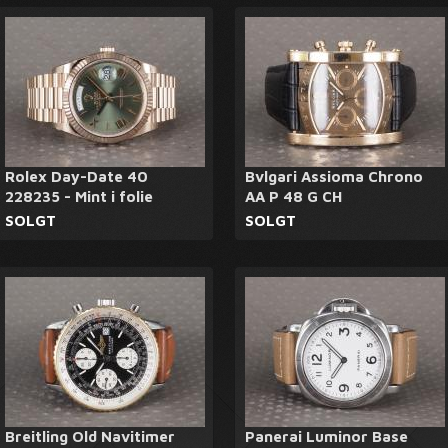
Rolex Day-Date 40
Bvlgari Assioma Chrono
228235 - Mint i folie
AA P 48 G CH
SOLGT
SOLGT
Breitling Old Navitimer
Panerai Luminor Base