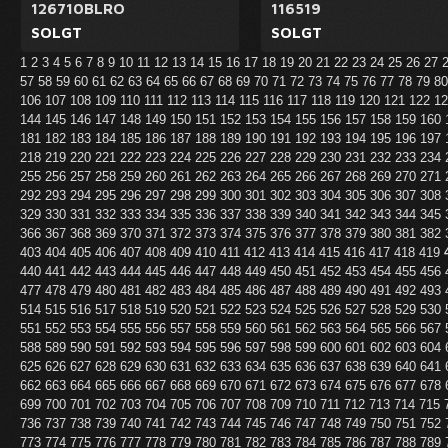
126710BLRO
116519
SOLGT
SOLGT
1
2
3
4
5
6
7
8
9
10
11
12
13
14
15
16
17
18
19
20
21
22
23
24
25
26
27
57
58
59
60
61
62
63
64
65
66
67
68
69
70
71
72
73
74
75
76
77
78
79
8
106
107
108
109
110
111
112
113
114
115
116
117
118
119
120
121
122
1
144
145
146
147
148
149
150
151
152
153
154
155
156
157
158
159
160
181
182
183
184
185
186
187
188
189
190
191
192
193
194
195
196
197
218
219
220
221
222
223
224
225
226
227
228
229
230
231
232
233
234
255
256
257
258
259
260
261
262
263
264
265
266
267
268
269
270
271
292
293
294
295
296
297
298
299
300
301
302
303
304
305
306
307
308
329
330
331
332
333
334
335
336
337
338
339
340
341
342
343
344
345
366
367
368
369
370
371
372
373
374
375
376
377
378
379
380
381
382
403
404
405
406
407
408
409
410
411
412
413
414
415
416
417
418
419
440
441
442
443
444
445
446
447
448
449
450
451
452
453
454
455
456
477
478
479
480
481
482
483
484
485
486
487
488
489
490
491
492
493
514
515
516
517
518
519
520
521
522
523
524
525
526
527
528
529
530
551
552
553
554
555
556
557
558
559
560
561
562
563
564
565
566
567
588
589
590
591
592
593
594
595
596
597
598
599
600
601
602
603
604
625
626
627
628
629
630
631
632
633
634
635
636
637
638
639
640
641
662
663
664
665
666
667
668
669
670
671
672
673
674
675
676
677
678
699
700
701
702
703
704
705
706
707
708
709
710
711
712
713
714
715
736
737
738
739
740
741
742
743
744
745
746
747
748
749
750
751
752
773
774
775
776
777
778
779
780
781
782
783
784
785
786
787
788
789