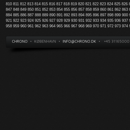
810
811
812
813
814
815
816
817
818
819
820
821
822
823
824
825
826
847
848
849
850
851
852
853
854
855
856
857
858
859
860
861
862
863
884
885
886
887
888
889
890
891
892
893
894
895
896
897
898
899
900
921
922
923
924
925
926
927
928
929
930
931
932
933
934
935
936
937
958
959
960
961
962
963
964
965
966
967
968
969
970
971
972
973
974
CHRONO
•
KØBENHAVN
•
INFO@CHRONO.DK
•
+45 31165000