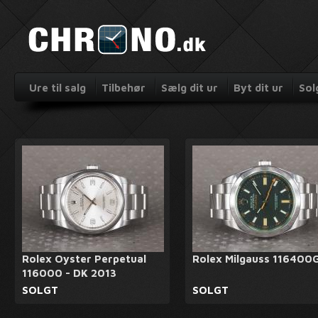
Ure til salg
Tilbehør
Sælg dit ur
Byt dit ur
Sol
Rolex Oyster Perpetual
Rolex Milgauss 116400
116000 - DK 2013
SOLGT
SOLGT