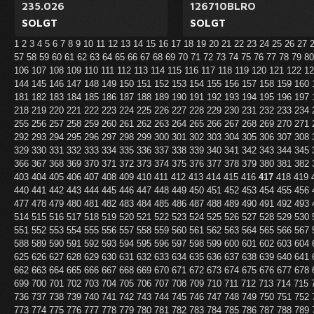
235.026
126710BLRO
SOLGT
SOLGT
1
2
3
4
5
6
7
8
9
10
11
12
13
14
15
16
17
18
19
20
21
22
23
24
25
26
27
57
58
59
60
61
62
63
64
65
66
67
68
69
70
71
72
73
74
75
76
77
78
79
8
106
107
108
109
110
111
112
113
114
115
116
117
118
119
120
121
122
1
144
145
146
147
148
149
150
151
152
153
154
155
156
157
158
159
160
181
182
183
184
185
186
187
188
189
190
191
192
193
194
195
196
197
218
219
220
221
222
223
224
225
226
227
228
229
230
231
232
233
234
255
256
257
258
259
260
261
262
263
264
265
266
267
268
269
270
271
292
293
294
295
296
297
298
299
300
301
302
303
304
305
306
307
308
329
330
331
332
333
334
335
336
337
338
339
340
341
342
343
344
345
366
367
368
369
370
371
372
373
374
375
376
377
378
379
380
381
382
403
404
405
406
407
408
409
410
411
412
413
414
415
416
417
418
419
440
441
442
443
444
445
446
447
448
449
450
451
452
453
454
455
456
477
478
479
480
481
482
483
484
485
486
487
488
489
490
491
492
493
514
515
516
517
518
519
520
521
522
523
524
525
526
527
528
529
530
551
552
553
554
555
556
557
558
559
560
561
562
563
564
565
566
567
588
589
590
591
592
593
594
595
596
597
598
599
600
601
602
603
604
625
626
627
628
629
630
631
632
633
634
635
636
637
638
639
640
641
662
663
664
665
666
667
668
669
670
671
672
673
674
675
676
677
678
699
700
701
702
703
704
705
706
707
708
709
710
711
712
713
714
715
736
737
738
739
740
741
742
743
744
745
746
747
748
749
750
751
752
773
774
775
776
777
778
779
780
781
782
783
784
785
786
787
788
789