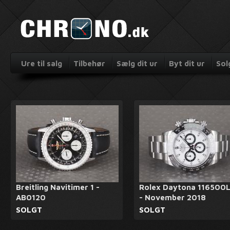
Ure til salg
Tilbehør
Sælg dit ur
Byt dit ur
Sol
Breitling Navitimer 1 -
Rolex Daytona 116500
AB0120
- November 2018
SOLGT
SOLGT