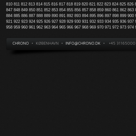
810
811
812
813
814
815
816
817
818
819
820
821
822
823
824
825
826
847
848
849
850
851
852
853
854
855
856
857
858
859
860
861
862
863
884
885
886
887
888
889
890
891
892
893
894
895
896
897
898
899
900
921
922
923
924
925
926
927
928
929
930
931
932
933
934
935
936
937
958
959
960
961
962
963
964
965
966
967
968
969
970
971
972
973
974
CHRONO
•
KØBENHAVN
•
INFO@CHRONO.DK
•
+45 31165000