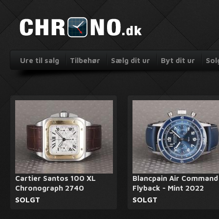
Ure til salg
Tilbehør
Sælg dit ur
Byt dit ur
Sol
Cartier Santos 100 XL
Blancpain Air Command
Chronograph 2740
Flyback - Mint 2022
SOLGT
SOLGT