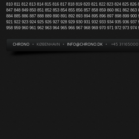
810
811
812
813
814
815
816
817
818
819
820
821
822
823
824
825
826
847
848
849
850
851
852
853
854
855
856
857
858
859
860
861
862
863
884
885
886
887
888
889
890
891
892
893
894
895
896
897
898
899
900
921
922
923
924
925
926
927
928
929
930
931
932
933
934
935
936
937
958
959
960
961
962
963
964
965
966
967
968
969
970
971
972
973
974
CHRONO
•
KØBENHAVN
•
INFO@CHRONO.DK
•
+45 31165000