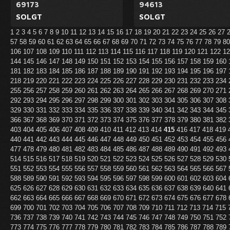
69173
94613
SOLGT
SOLGT
1
2
3
4
5
6
7
8
9
10
11
12
13
14
15
16
17
18
19
20
21
22
23
24
25
26
27
57
58
59
60
61
62
63
64
65
66
67
68
69
70
71
72
73
74
75
76
77
78
79
8
106
107
108
109
110
111
112
113
114
115
116
117
118
119
120
121
122
1
144
145
146
147
148
149
150
151
152
153
154
155
156
157
158
159
160
181
182
183
184
185
186
187
188
189
190
191
192
193
194
195
196
197
218
219
220
221
222
223
224
225
226
227
228
229
230
231
232
233
234
255
256
257
258
259
260
261
262
263
264
265
266
267
268
269
270
271
292
293
294
295
296
297
298
299
300
301
302
303
304
305
306
307
308
329
330
331
332
333
334
335
336
337
338
339
340
341
342
343
344
345
366
367
368
369
370
371
372
373
374
375
376
377
378
379
380
381
382
403
404
405
406
407
408
409
410
411
412
413
414
415
416
417
418
419
440
441
442
443
444
445
446
447
448
449
450
451
452
453
454
455
456
477
478
479
480
481
482
483
484
485
486
487
488
489
490
491
492
493
514
515
516
517
518
519
520
521
522
523
524
525
526
527
528
529
530
551
552
553
554
555
556
557
558
559
560
561
562
563
564
565
566
567
588
589
590
591
592
593
594
595
596
597
598
599
600
601
602
603
604
625
626
627
628
629
630
631
632
633
634
635
636
637
638
639
640
641
662
663
664
665
666
667
668
669
670
671
672
673
674
675
676
677
678
699
700
701
702
703
704
705
706
707
708
709
710
711
712
713
714
715
736
737
738
739
740
741
742
743
744
745
746
747
748
749
750
751
752
773
774
775
776
777
778
779
780
781
782
783
784
785
786
787
788
789