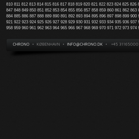
810
811
812
813
814
815
816
817
818
819
820
821
822
823
824
825
826
847
848
849
850
851
852
853
854
855
856
857
858
859
860
861
862
863
884
885
886
887
888
889
890
891
892
893
894
895
896
897
898
899
900
921
922
923
924
925
926
927
928
929
930
931
932
933
934
935
936
937
958
959
960
961
962
963
964
965
966
967
968
969
970
971
972
973
974
CHRONO
•
KØBENHAVN
•
INFO@CHRONO.DK
•
+45 31165000