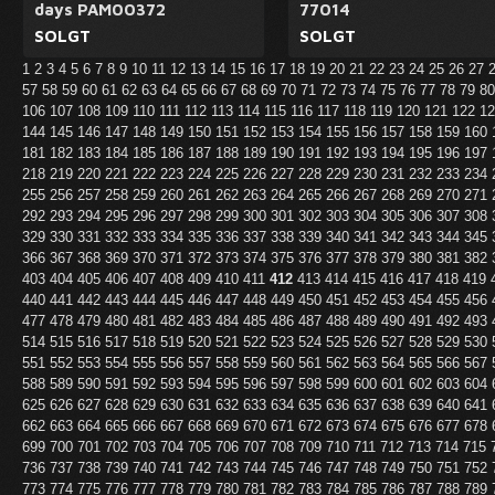
days PAM00372
77014
SOLGT
SOLGT
1
2
3
4
5
6
7
8
9
10
11
12
13
14
15
16
17
18
19
20
21
22
23
24
25
26
27
57
58
59
60
61
62
63
64
65
66
67
68
69
70
71
72
73
74
75
76
77
78
79
8
106
107
108
109
110
111
112
113
114
115
116
117
118
119
120
121
122
1
144
145
146
147
148
149
150
151
152
153
154
155
156
157
158
159
160
181
182
183
184
185
186
187
188
189
190
191
192
193
194
195
196
197
218
219
220
221
222
223
224
225
226
227
228
229
230
231
232
233
234
255
256
257
258
259
260
261
262
263
264
265
266
267
268
269
270
271
292
293
294
295
296
297
298
299
300
301
302
303
304
305
306
307
308
329
330
331
332
333
334
335
336
337
338
339
340
341
342
343
344
345
366
367
368
369
370
371
372
373
374
375
376
377
378
379
380
381
382
403
404
405
406
407
408
409
410
411
412
413
414
415
416
417
418
419
440
441
442
443
444
445
446
447
448
449
450
451
452
453
454
455
456
477
478
479
480
481
482
483
484
485
486
487
488
489
490
491
492
493
514
515
516
517
518
519
520
521
522
523
524
525
526
527
528
529
530
551
552
553
554
555
556
557
558
559
560
561
562
563
564
565
566
567
588
589
590
591
592
593
594
595
596
597
598
599
600
601
602
603
604
625
626
627
628
629
630
631
632
633
634
635
636
637
638
639
640
641
662
663
664
665
666
667
668
669
670
671
672
673
674
675
676
677
678
699
700
701
702
703
704
705
706
707
708
709
710
711
712
713
714
715
736
737
738
739
740
741
742
743
744
745
746
747
748
749
750
751
752
773
774
775
776
777
778
779
780
781
782
783
784
785
786
787
788
789