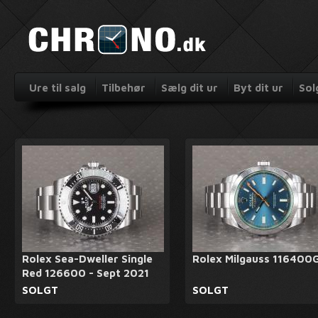
Ure til salg
Tilbehør
Sælg dit ur
Byt dit ur
Sol
Rolex Sea-Dweller Single
Rolex Milgauss 116400
Red 126600 - Sept 2021
SOLGT
SOLGT