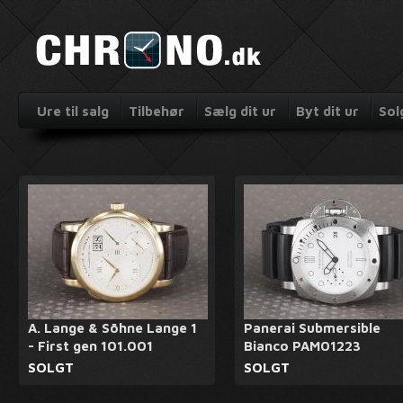
Ure til salg
Tilbehør
Sælg dit ur
Byt dit ur
Sol
A. Lange & Söhne Lange 1
Panerai Submersible
- First gen 101.001
Bianco PAM01223
SOLGT
SOLGT