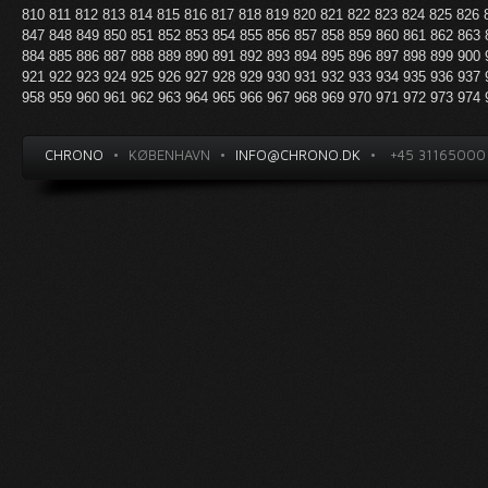
810
811
812
813
814
815
816
817
818
819
820
821
822
823
824
825
826
847
848
849
850
851
852
853
854
855
856
857
858
859
860
861
862
863
884
885
886
887
888
889
890
891
892
893
894
895
896
897
898
899
900
921
922
923
924
925
926
927
928
929
930
931
932
933
934
935
936
937
958
959
960
961
962
963
964
965
966
967
968
969
970
971
972
973
974
CHRONO
•
KØBENHAVN
•
INFO@CHRONO.DK
•
+45 31165000