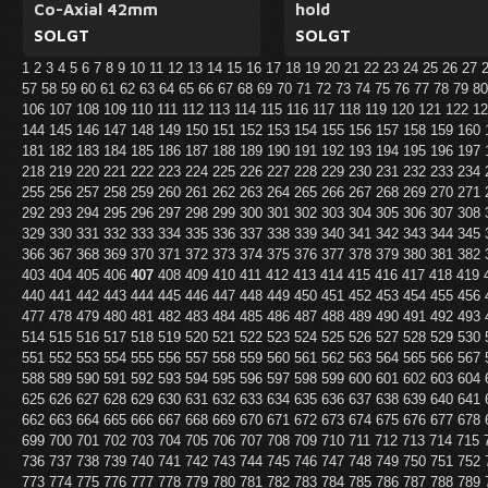
Co-Axial 42mm
hold
SOLGT
SOLGT
1
2
3
4
5
6
7
8
9
10
11
12
13
14
15
16
17
18
19
20
21
22
23
24
25
26
27
57
58
59
60
61
62
63
64
65
66
67
68
69
70
71
72
73
74
75
76
77
78
79
8
106
107
108
109
110
111
112
113
114
115
116
117
118
119
120
121
122
1
144
145
146
147
148
149
150
151
152
153
154
155
156
157
158
159
160
181
182
183
184
185
186
187
188
189
190
191
192
193
194
195
196
197
218
219
220
221
222
223
224
225
226
227
228
229
230
231
232
233
234
255
256
257
258
259
260
261
262
263
264
265
266
267
268
269
270
271
292
293
294
295
296
297
298
299
300
301
302
303
304
305
306
307
308
329
330
331
332
333
334
335
336
337
338
339
340
341
342
343
344
345
366
367
368
369
370
371
372
373
374
375
376
377
378
379
380
381
382
403
404
405
406
407
408
409
410
411
412
413
414
415
416
417
418
419
440
441
442
443
444
445
446
447
448
449
450
451
452
453
454
455
456
477
478
479
480
481
482
483
484
485
486
487
488
489
490
491
492
493
514
515
516
517
518
519
520
521
522
523
524
525
526
527
528
529
530
551
552
553
554
555
556
557
558
559
560
561
562
563
564
565
566
567
588
589
590
591
592
593
594
595
596
597
598
599
600
601
602
603
604
625
626
627
628
629
630
631
632
633
634
635
636
637
638
639
640
641
662
663
664
665
666
667
668
669
670
671
672
673
674
675
676
677
678
699
700
701
702
703
704
705
706
707
708
709
710
711
712
713
714
715
736
737
738
739
740
741
742
743
744
745
746
747
748
749
750
751
752
773
774
775
776
777
778
779
780
781
782
783
784
785
786
787
788
789