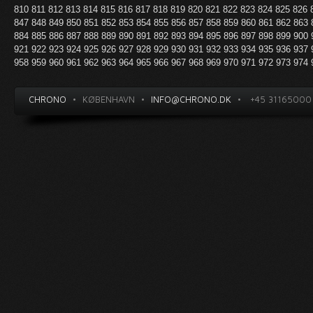
810
811
812
813
814
815
816
817
818
819
820
821
822
823
824
825
826
847
848
849
850
851
852
853
854
855
856
857
858
859
860
861
862
863
884
885
886
887
888
889
890
891
892
893
894
895
896
897
898
899
900
921
922
923
924
925
926
927
928
929
930
931
932
933
934
935
936
937
958
959
960
961
962
963
964
965
966
967
968
969
970
971
972
973
974
CHRONO
•
KØBENHAVN
•
INFO@CHRONO.DK
•
+45 31165000