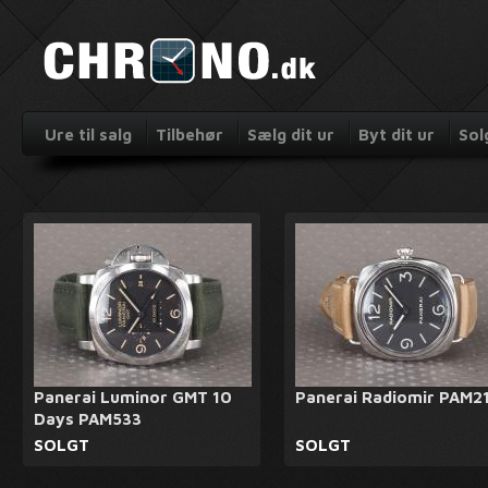
Ure til salg
Tilbehør
Sælg dit ur
Byt dit ur
Sol
Panerai Luminor GMT 10
Panerai Radiomir PAM2
Days PAM533
SOLGT
SOLGT