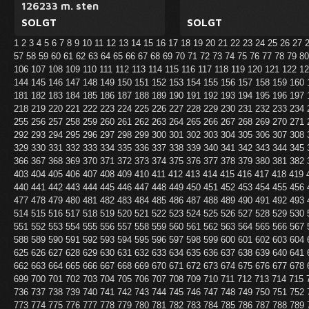
126233 m. sten
SOLGT
SOLGT
1
2
3
4
5
6
7
8
9
10
11
12
13
14
15
16
17
18
19
20
21
22
23
24
25
26
27
57
58
59
60
61
62
63
64
65
66
67
68
69
70
71
72
73
74
75
76
77
78
79
8
106
107
108
109
110
111
112
113
114
115
116
117
118
119
120
121
122
1
144
145
146
147
148
149
150
151
152
153
154
155
156
157
158
159
160
181
182
183
184
185
186
187
188
189
190
191
192
193
194
195
196
197
218
219
220
221
222
223
224
225
226
227
228
229
230
231
232
233
234
255
256
257
258
259
260
261
262
263
264
265
266
267
268
269
270
271
292
293
294
295
296
297
298
299
300
301
302
303
304
305
306
307
308
329
330
331
332
333
334
335
336
337
338
339
340
341
342
343
344
345
366
367
368
369
370
371
372
373
374
375
376
377
378
379
380
381
382
403
404
405
406
407
408
409
410
411
412
413
414
415
416
417
418
419
440
441
442
443
444
445
446
447
448
449
450
451
452
453
454
455
456
477
478
479
480
481
482
483
484
485
486
487
488
489
490
491
492
493
514
515
516
517
518
519
520
521
522
523
524
525
526
527
528
529
530
551
552
553
554
555
556
557
558
559
560
561
562
563
564
565
566
567
588
589
590
591
592
593
594
595
596
597
598
599
600
601
602
603
604
625
626
627
628
629
630
631
632
633
634
635
636
637
638
639
640
641
662
663
664
665
666
667
668
669
670
671
672
673
674
675
676
677
678
699
700
701
702
703
704
705
706
707
708
709
710
711
712
713
714
715
736
737
738
739
740
741
742
743
744
745
746
747
748
749
750
751
752
773
774
775
776
777
778
779
780
781
782
783
784
785
786
787
788
789