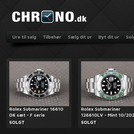
Ure til salg
Tilbehør
Sælg dit ur
Byt dit ur
Sol
Rolex Submariner 16610
Rolex Submariner
DK sæt - F serie
126610LV - Mint 10/20
SOLGT
SOLGT