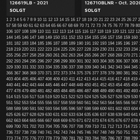
126619LB - 2021
126710BLNR - Oct. 202
SOLGT
SOLGT
1
2
3
4
5
6
7
8
9
10
11
12
13
14
15
16
17
18
19
20
21
22
23
24
25
26
27
57
58
59
60
61
62
63
64
65
66
67
68
69
70
71
72
73
74
75
76
77
78
79
8
106
107
108
109
110
111
112
113
114
115
116
117
118
119
120
121
122
1
144
145
146
147
148
149
150
151
152
153
154
155
156
157
158
159
160
181
182
183
184
185
186
187
188
189
190
191
192
193
194
195
196
197
218
219
220
221
222
223
224
225
226
227
228
229
230
231
232
233
234
255
256
257
258
259
260
261
262
263
264
265
266
267
268
269
270
271
292
293
294
295
296
297
298
299
300
301
302
303
304
305
306
307
308
329
330
331
332
333
334
335
336
337
338
339
340
341
342
343
344
345
366
367
368
369
370
371
372
373
374
375
376
377
378
379
380
381
382
403
404
405
406
407
408
409
410
411
412
413
414
415
416
417
418
419
440
441
442
443
444
445
446
447
448
449
450
451
452
453
454
455
456
477
478
479
480
481
482
483
484
485
486
487
488
489
490
491
492
493
514
515
516
517
518
519
520
521
522
523
524
525
526
527
528
529
530
551
552
553
554
555
556
557
558
559
560
561
562
563
564
565
566
567
588
589
590
591
592
593
594
595
596
597
598
599
600
601
602
603
604
625
626
627
628
629
630
631
632
633
634
635
636
637
638
639
640
641
662
663
664
665
666
667
668
669
670
671
672
673
674
675
676
677
678
699
700
701
702
703
704
705
706
707
708
709
710
711
712
713
714
715
736
737
738
739
740
741
742
743
744
745
746
747
748
749
750
751
752
773
774
775
776
777
778
779
780
781
782
783
784
785
786
787
788
789