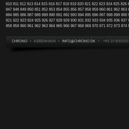
810
811
812
813
814
815
816
817
818
819
820
821
822
823
824
825
826
847
848
849
850
851
852
853
854
855
856
857
858
859
860
861
862
863
884
885
886
887
888
889
890
891
892
893
894
895
896
897
898
899
900
921
922
923
924
925
926
927
928
929
930
931
932
933
934
935
936
937
958
959
960
961
962
963
964
965
966
967
968
969
970
971
972
973
974
CHRONO
•
KØBENHAVN
•
INFO@CHRONO.DK
•
+45 31165000