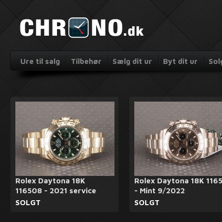
Ure til salg
Tilbehør
Sælg dit ur
Byt dit ur
Sol
Rolex Daytona 18K
Rolex Daytona 18K 116
116508 - 2021 service
- Mint 9/2022
SOLGT
SOLGT