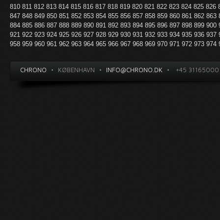
810
811
812
813
814
815
816
817
818
819
820
821
822
823
824
825
826
847
848
849
850
851
852
853
854
855
856
857
858
859
860
861
862
863
884
885
886
887
888
889
890
891
892
893
894
895
896
897
898
899
900
921
922
923
924
925
926
927
928
929
930
931
932
933
934
935
936
937
958
959
960
961
962
963
964
965
966
967
968
969
970
971
972
973
974
CHRONO
•
KØBENHAVN
•
INFO@CHRONO.DK
•
+45 31165000