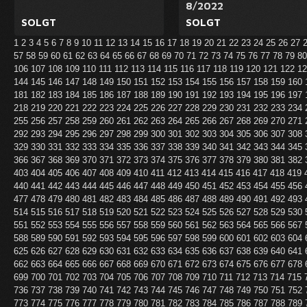
8/2022
SOLGT
SOLGT
1
2
3
4
5
6
7
8
9
10
11
12
13
14
15
16
17
18
19
20
21
22
23
24
25
26
27
57
58
59
60
61
62
63
64
65
66
67
68
69
70
71
72
73
74
75
76
77
78
79
8
106
107
108
109
110
111
112
113
114
115
116
117
118
119
120
121
122
1
144
145
146
147
148
149
150
151
152
153
154
155
156
157
158
159
160
181
182
183
184
185
186
187
188
189
190
191
192
193
194
195
196
197
218
219
220
221
222
223
224
225
226
227
228
229
230
231
232
233
234
255
256
257
258
259
260
261
262
263
264
265
266
267
268
269
270
271
292
293
294
295
296
297
298
299
300
301
302
303
304
305
306
307
308
329
330
331
332
333
334
335
336
337
338
339
340
341
342
343
344
345
366
367
368
369
370
371
372
373
374
375
376
377
378
379
380
381
382
403
404
405
406
407
408
409
410
411
412
413
414
415
416
417
418
419
440
441
442
443
444
445
446
447
448
449
450
451
452
453
454
455
456
477
478
479
480
481
482
483
484
485
486
487
488
489
490
491
492
493
514
515
516
517
518
519
520
521
522
523
524
525
526
527
528
529
530
551
552
553
554
555
556
557
558
559
560
561
562
563
564
565
566
567
588
589
590
591
592
593
594
595
596
597
598
599
600
601
602
603
604
625
626
627
628
629
630
631
632
633
634
635
636
637
638
639
640
641
662
663
664
665
666
667
668
669
670
671
672
673
674
675
676
677
678
699
700
701
702
703
704
705
706
707
708
709
710
711
712
713
714
715
736
737
738
739
740
741
742
743
744
745
746
747
748
749
750
751
752
773
774
775
776
777
778
779
780
781
782
783
784
785
786
787
788
789