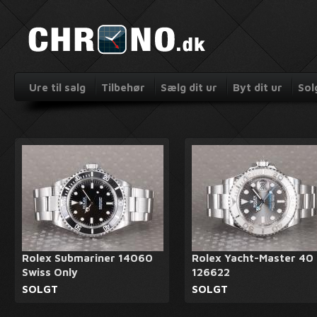
Ure til salg
Tilbehør
Sælg dit ur
Byt dit ur
Sol
Rolex Submariner 14060
Rolex Yacht-Master 40
Swiss Only
126622
SOLGT
SOLGT