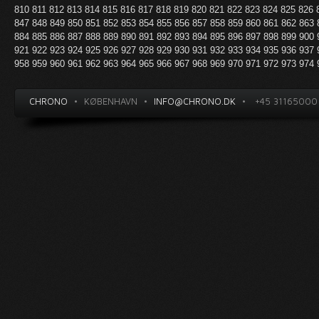
810
811
812
813
814
815
816
817
818
819
820
821
822
823
824
825
826
847
848
849
850
851
852
853
854
855
856
857
858
859
860
861
862
863
884
885
886
887
888
889
890
891
892
893
894
895
896
897
898
899
900
921
922
923
924
925
926
927
928
929
930
931
932
933
934
935
936
937
958
959
960
961
962
963
964
965
966
967
968
969
970
971
972
973
974
CHRONO
•
KØBENHAVN
•
INFO@CHRONO.DK
•
+45 31165000