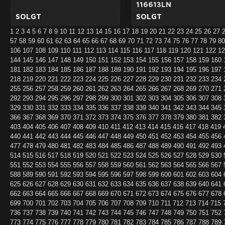
116613LN
SOLGT
SOLGT
1
2
3
4
5
6
7
8
9
10
11
12
13
14
15
16
17
18
19
20
21
22
23
24
25
26
27
57
58
59
60
61
62
63
64
65
66
67
68
69
70
71
72
73
74
75
76
77
78
79
8
106
107
108
109
110
111
112
113
114
115
116
117
118
119
120
121
122
1
144
145
146
147
148
149
150
151
152
153
154
155
156
157
158
159
160
181
182
183
184
185
186
187
188
189
190
191
192
193
194
195
196
197
218
219
220
221
222
223
224
225
226
227
228
229
230
231
232
233
234
255
256
257
258
259
260
261
262
263
264
265
266
267
268
269
270
271
292
293
294
295
296
297
298
299
300
301
302
303
304
305
306
307
308
329
330
331
332
333
334
335
336
337
338
339
340
341
342
343
344
345
366
367
368
369
370
371
372
373
374
375
376
377
378
379
380
381
382
403
404
405
406
407
408
409
410
411
412
413
414
415
416
417
418
419
440
441
442
443
444
445
446
447
448
449
450
451
452
453
454
455
456
477
478
479
480
481
482
483
484
485
486
487
488
489
490
491
492
493
514
515
516
517
518
519
520
521
522
523
524
525
526
527
528
529
530
551
552
553
554
555
556
557
558
559
560
561
562
563
564
565
566
567
588
589
590
591
592
593
594
595
596
597
598
599
600
601
602
603
604
625
626
627
628
629
630
631
632
633
634
635
636
637
638
639
640
641
662
663
664
665
666
667
668
669
670
671
672
673
674
675
676
677
678
699
700
701
702
703
704
705
706
707
708
709
710
711
712
713
714
715
736
737
738
739
740
741
742
743
744
745
746
747
748
749
750
751
752
773
774
775
776
777
778
779
780
781
782
783
784
785
786
787
788
789