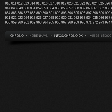
810
811
812
813
814
815
816
817
818
819
820
821
822
823
824
825
826
847
848
849
850
851
852
853
854
855
856
857
858
859
860
861
862
863
884
885
886
887
888
889
890
891
892
893
894
895
896
897
898
899
900
921
922
923
924
925
926
927
928
929
930
931
932
933
934
935
936
937
958
959
960
961
962
963
964
965
966
967
968
969
970
971
972
973
974
CHRONO
•
KØBENHAVN
•
INFO@CHRONO.DK
•
+45 31165000