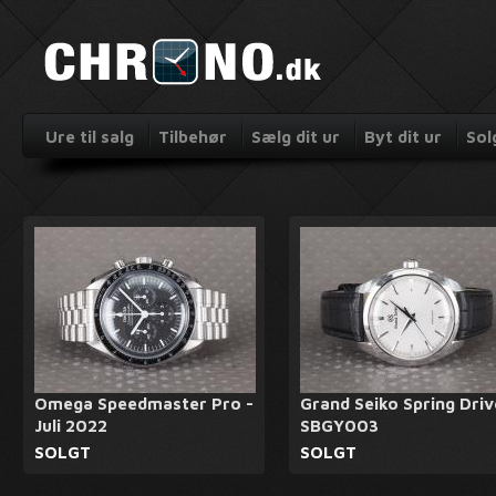
Ure til salg
Tilbehør
Sælg dit ur
Byt dit ur
Sol
Omega Speedmaster Pro -
Grand Seiko Spring Driv
Juli 2022
SBGY003
SOLGT
SOLGT