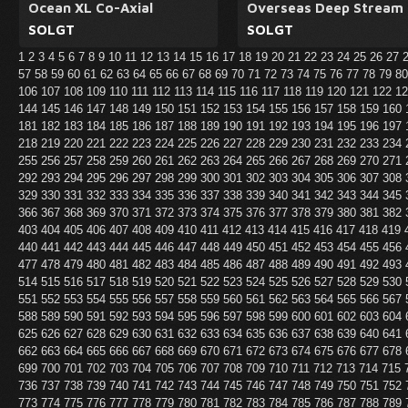
Ocean XL Co-Axial
Overseas Deep Stream
SOLGT
SOLGT
1
2
3
4
5
6
7
8
9
10
11
12
13
14
15
16
17
18
19
20
21
22
23
24
25
26
27
57
58
59
60
61
62
63
64
65
66
67
68
69
70
71
72
73
74
75
76
77
78
79
8
106
107
108
109
110
111
112
113
114
115
116
117
118
119
120
121
122
1
144
145
146
147
148
149
150
151
152
153
154
155
156
157
158
159
160
181
182
183
184
185
186
187
188
189
190
191
192
193
194
195
196
197
218
219
220
221
222
223
224
225
226
227
228
229
230
231
232
233
234
255
256
257
258
259
260
261
262
263
264
265
266
267
268
269
270
271
292
293
294
295
296
297
298
299
300
301
302
303
304
305
306
307
308
329
330
331
332
333
334
335
336
337
338
339
340
341
342
343
344
345
366
367
368
369
370
371
372
373
374
375
376
377
378
379
380
381
382
403
404
405
406
407
408
409
410
411
412
413
414
415
416
417
418
419
440
441
442
443
444
445
446
447
448
449
450
451
452
453
454
455
456
477
478
479
480
481
482
483
484
485
486
487
488
489
490
491
492
493
514
515
516
517
518
519
520
521
522
523
524
525
526
527
528
529
530
551
552
553
554
555
556
557
558
559
560
561
562
563
564
565
566
567
588
589
590
591
592
593
594
595
596
597
598
599
600
601
602
603
604
625
626
627
628
629
630
631
632
633
634
635
636
637
638
639
640
641
662
663
664
665
666
667
668
669
670
671
672
673
674
675
676
677
678
699
700
701
702
703
704
705
706
707
708
709
710
711
712
713
714
715
736
737
738
739
740
741
742
743
744
745
746
747
748
749
750
751
752
773
774
775
776
777
778
779
780
781
782
783
784
785
786
787
788
789