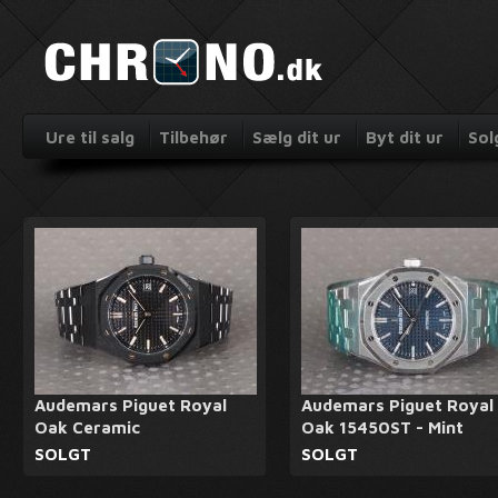
Ure til salg
Tilbehør
Sælg dit ur
Byt dit ur
Sol
Audemars Piguet Royal
Audemars Piguet Royal
Oak Ceramic
Oak 15450ST - Mint
SOLGT
SOLGT