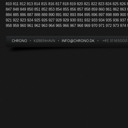
810
811
812
813
814
815
816
817
818
819
820
821
822
823
824
825
826
847
848
849
850
851
852
853
854
855
856
857
858
859
860
861
862
863
884
885
886
887
888
889
890
891
892
893
894
895
896
897
898
899
900
921
922
923
924
925
926
927
928
929
930
931
932
933
934
935
936
937
958
959
960
961
962
963
964
965
966
967
968
969
970
971
972
973
974
CHRONO
•
KØBENHAVN
•
INFO@CHRONO.DK
•
+45 31165000