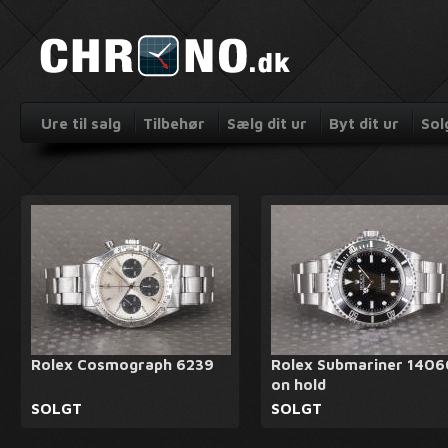
Ure til salg
Tilbehør
Sælg dit ur
Byt dit ur
Sol
Rolex Cosmograph 6239
Rolex Submariner 1406
on hold
SOLGT
SOLGT