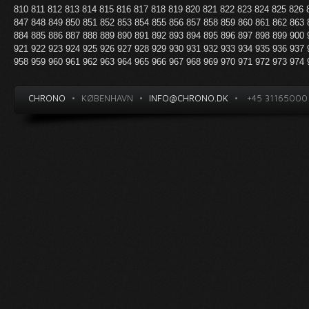
810
811
812
813
814
815
816
817
818
819
820
821
822
823
824
825
826
847
848
849
850
851
852
853
854
855
856
857
858
859
860
861
862
863
884
885
886
887
888
889
890
891
892
893
894
895
896
897
898
899
900
921
922
923
924
925
926
927
928
929
930
931
932
933
934
935
936
937
958
959
960
961
962
963
964
965
966
967
968
969
970
971
972
973
974
CHRONO
•
KØBENHAVN
•
INFO@CHRONO.DK
•
+45 31165000