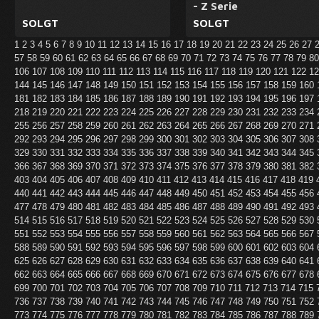
- Z Serie
SOLGT
SOLGT
1
2
3
4
5
6
7
8
9
10
11
12
13
14
15
16
17
18
19
20
21
22
23
24
25
26
27
57
58
59
60
61
62
63
64
65
66
67
68
69
70
71
72
73
74
75
76
77
78
79
8
106
107
108
109
110
111
112
113
114
115
116
117
118
119
120
121
122
1
144
145
146
147
148
149
150
151
152
153
154
155
156
157
158
159
160
181
182
183
184
185
186
187
188
189
190
191
192
193
194
195
196
197
218
219
220
221
222
223
224
225
226
227
228
229
230
231
232
233
234
255
256
257
258
259
260
261
262
263
264
265
266
267
268
269
270
271
292
293
294
295
296
297
298
299
300
301
302
303
304
305
306
307
308
329
330
331
332
333
334
335
336
337
338
339
340
341
342
343
344
345
366
367
368
369
370
371
372
373
374
375
376
377
378
379
380
381
382
403
404
405
406
407
408
409
410
411
412
413
414
415
416
417
418
419
440
441
442
443
444
445
446
447
448
449
450
451
452
453
454
455
456
477
478
479
480
481
482
483
484
485
486
487
488
489
490
491
492
493
514
515
516
517
518
519
520
521
522
523
524
525
526
527
528
529
530
551
552
553
554
555
556
557
558
559
560
561
562
563
564
565
566
567
588
589
590
591
592
593
594
595
596
597
598
599
600
601
602
603
604
625
626
627
628
629
630
631
632
633
634
635
636
637
638
639
640
641
662
663
664
665
666
667
668
669
670
671
672
673
674
675
676
677
678
699
700
701
702
703
704
705
706
707
708
709
710
711
712
713
714
715
736
737
738
739
740
741
742
743
744
745
746
747
748
749
750
751
752
773
774
775
776
777
778
779
780
781
782
783
784
785
786
787
788
789