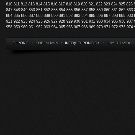
810
811
812
813
814
815
816
817
818
819
820
821
822
823
824
825
826
847
848
849
850
851
852
853
854
855
856
857
858
859
860
861
862
863
884
885
886
887
888
889
890
891
892
893
894
895
896
897
898
899
900
921
922
923
924
925
926
927
928
929
930
931
932
933
934
935
936
937
958
959
960
961
962
963
964
965
966
967
968
969
970
971
972
973
974
CHRONO
•
KØBENHAVN
•
INFO@CHRONO.DK
•
+45 31165000