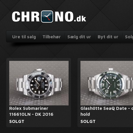
Ure til salg
Tilbehør
Sælg dit ur
Byt dit ur
Sol
Rolex Submariner
Glashütte SeaQ Date - 
116610LN - DK 2016
hold
SOLGT
SOLGT