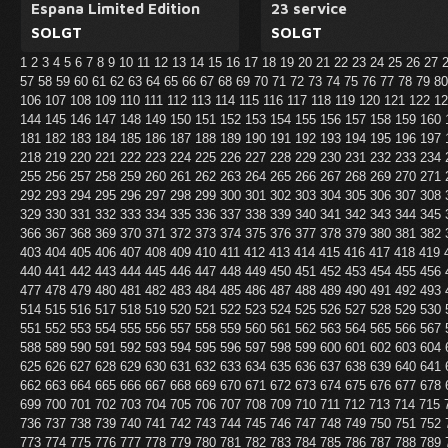
Espana Limited Edition
23 service
SOLGT
SOLGT
1
2
3
4
5
6
7
8
9
10
11
12
13
14
15
16
17
18
19
20
21
22
23
24
25
26
27
57
58
59
60
61
62
63
64
65
66
67
68
69
70
71
72
73
74
75
76
77
78
79
8
106
107
108
109
110
111
112
113
114
115
116
117
118
119
120
121
122
1
144
145
146
147
148
149
150
151
152
153
154
155
156
157
158
159
160
181
182
183
184
185
186
187
188
189
190
191
192
193
194
195
196
197
218
219
220
221
222
223
224
225
226
227
228
229
230
231
232
233
234
255
256
257
258
259
260
261
262
263
264
265
266
267
268
269
270
271
292
293
294
295
296
297
298
299
300
301
302
303
304
305
306
307
308
329
330
331
332
333
334
335
336
337
338
339
340
341
342
343
344
345
366
367
368
369
370
371
372
373
374
375
376
377
378
379
380
381
382
403
404
405
406
407
408
409
410
411
412
413
414
415
416
417
418
419
440
441
442
443
444
445
446
447
448
449
450
451
452
453
454
455
456
477
478
479
480
481
482
483
484
485
486
487
488
489
490
491
492
493
514
515
516
517
518
519
520
521
522
523
524
525
526
527
528
529
530
551
552
553
554
555
556
557
558
559
560
561
562
563
564
565
566
567
588
589
590
591
592
593
594
595
596
597
598
599
600
601
602
603
604
625
626
627
628
629
630
631
632
633
634
635
636
637
638
639
640
641
662
663
664
665
666
667
668
669
670
671
672
673
674
675
676
677
678
699
700
701
702
703
704
705
706
707
708
709
710
711
712
713
714
715
736
737
738
739
740
741
742
743
744
745
746
747
748
749
750
751
752
773
774
775
776
777
778
779
780
781
782
783
784
785
786
787
788
789