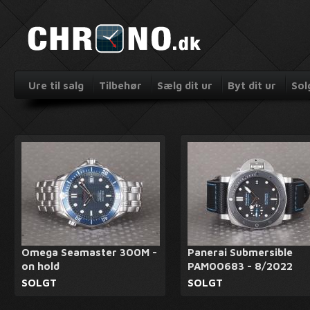
Ure til salg
Tilbehør
Sælg dit ur
Byt dit ur
Sol
Omega Seamaster 300M -
Panerai Submersible
on hold
PAM00683 - 8/2022
SOLGT
SOLGT