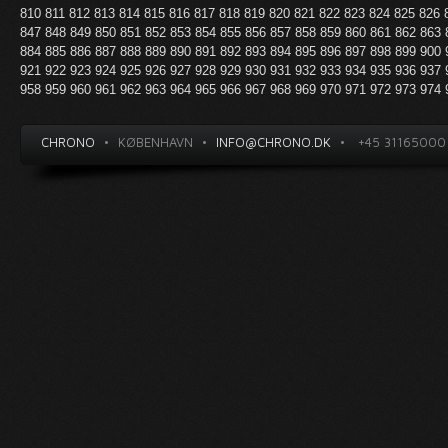
810
811
812
813
814
815
816
817
818
819
820
821
822
823
824
825
826
847
848
849
850
851
852
853
854
855
856
857
858
859
860
861
862
863
884
885
886
887
888
889
890
891
892
893
894
895
896
897
898
899
900
921
922
923
924
925
926
927
928
929
930
931
932
933
934
935
936
937
958
959
960
961
962
963
964
965
966
967
968
969
970
971
972
973
974
CHRONO
•
KØBENHAVN
•
INFO@CHRONO.DK
•
+45 31165000