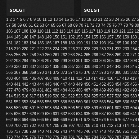
SOLGT
SOLGT
1
2
3
4
5
6
7
8
9
10
11
12
13
14
15
16
17
18
19
20
21
22
23
24
25
26
27
57
58
59
60
61
62
63
64
65
66
67
68
69
70
71
72
73
74
75
76
77
78
79
8
106
107
108
109
110
111
112
113
114
115
116
117
118
119
120
121
122
1
144
145
146
147
148
149
150
151
152
153
154
155
156
157
158
159
160
181
182
183
184
185
186
187
188
189
190
191
192
193
194
195
196
197
218
219
220
221
222
223
224
225
226
227
228
229
230
231
232
233
234
255
256
257
258
259
260
261
262
263
264
265
266
267
268
269
270
271
292
293
294
295
296
297
298
299
300
301
302
303
304
305
306
307
308
329
330
331
332
333
334
335
336
337
338
339
340
341
342
343
344
345
366
367
368
369
370
371
372
373
374
375
376
377
378
379
380
381
382
403
404
405
406
407
408
409
410
411
412
413
414
415
416
417
418
419
440
441
442
443
444
445
446
447
448
449
450
451
452
453
454
455
456
477
478
479
480
481
482
483
484
485
486
487
488
489
490
491
492
493
514
515
516
517
518
519
520
521
522
523
524
525
526
527
528
529
530
551
552
553
554
555
556
557
558
559
560
561
562
563
564
565
566
567
588
589
590
591
592
593
594
595
596
597
598
599
600
601
602
603
604
625
626
627
628
629
630
631
632
633
634
635
636
637
638
639
640
641
662
663
664
665
666
667
668
669
670
671
672
673
674
675
676
677
678
699
700
701
702
703
704
705
706
707
708
709
710
711
712
713
714
715
736
737
738
739
740
741
742
743
744
745
746
747
748
749
750
751
752
773
774
775
776
777
778
779
780
781
782
783
784
785
786
787
788
789