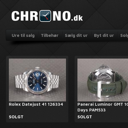
Ure til salg
Tilbehør
Sælg dit ur
Byt dit ur
Sol
Rolex Datejust 41 126334
Panerai Luminor GMT 1
Days PAM533
SOLGT
SOLGT