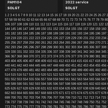
PAM104
2022 service
SOLGT
SOLGT
1
2
3
4
5
6
7
8
9
10
11
12
13
14
15
16
17
18
19
20
21
22
23
24
25
26
27
57
58
59
60
61
62
63
64
65
66
67
68
69
70
71
72
73
74
75
76
77
78
79
8
106
107
108
109
110
111
112
113
114
115
116
117
118
119
120
121
122
1
144
145
146
147
148
149
150
151
152
153
154
155
156
157
158
159
160
181
182
183
184
185
186
187
188
189
190
191
192
193
194
195
196
197
218
219
220
221
222
223
224
225
226
227
228
229
230
231
232
233
234
255
256
257
258
259
260
261
262
263
264
265
266
267
268
269
270
271
292
293
294
295
296
297
298
299
300
301
302
303
304
305
306
307
308
329
330
331
332
333
334
335
336
337
338
339
340
341
342
343
344
345
366
367
368
369
370
371
372
373
374
375
376
377
378
379
380
381
382
403
404
405
406
407
408
409
410
411
412
413
414
415
416
417
418
419
440
441
442
443
444
445
446
447
448
449
450
451
452
453
454
455
456
477
478
479
480
481
482
483
484
485
486
487
488
489
490
491
492
493
514
515
516
517
518
519
520
521
522
523
524
525
526
527
528
529
530
551
552
553
554
555
556
557
558
559
560
561
562
563
564
565
566
567
588
589
590
591
592
593
594
595
596
597
598
599
600
601
602
603
604
625
626
627
628
629
630
631
632
633
634
635
636
637
638
639
640
641
662
663
664
665
666
667
668
669
670
671
672
673
674
675
676
677
678
699
700
701
702
703
704
705
706
707
708
709
710
711
712
713
714
715
736
737
738
739
740
741
742
743
744
745
746
747
748
749
750
751
752
773
774
775
776
777
778
779
780
781
782
783
784
785
786
787
788
789