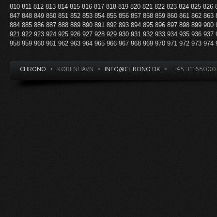
810
811
812
813
814
815
816
817
818
819
820
821
822
823
824
825
826
847
848
849
850
851
852
853
854
855
856
857
858
859
860
861
862
863
884
885
886
887
888
889
890
891
892
893
894
895
896
897
898
899
900
921
922
923
924
925
926
927
928
929
930
931
932
933
934
935
936
937
958
959
960
961
962
963
964
965
966
967
968
969
970
971
972
973
974
CHRONO
•
KØBENHAVN
•
INFO@CHRONO.DK
•
+45 31165000