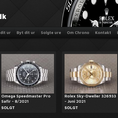
dit ur
Byt dit ur
Solgte ure
Om Chrono
Kontakt
Omega Speedmaster Pro
Rolex Sky-Dweller 326933
Safir - 8/2021
- Juni 2021
SOLGT
SOLGT