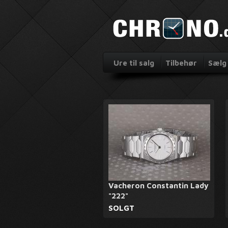
Ure til salg
Tilbehør
Sælg 
Vacheron Constantin Lady
"222"
SOLGT