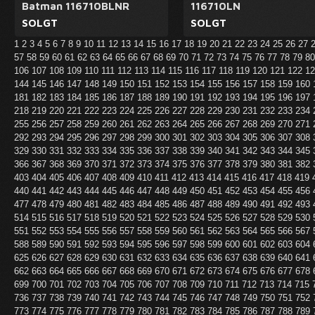
Batman 116710BLNR
116710LN
SOLGT
SOLGT
1
2
3
4
5
6
7
8
9
10
11
12
13
14
15
16
17
18
19
20
21
22
23
24
25
26
27
57
58
59
60
61
62
63
64
65
66
67
68
69
70
71
72
73
74
75
76
77
78
79
8
106
107
108
109
110
111
112
113
114
115
116
117
118
119
120
121
122
1
144
145
146
147
148
149
150
151
152
153
154
155
156
157
158
159
160
181
182
183
184
185
186
187
188
189
190
191
192
193
194
195
196
197
218
219
220
221
222
223
224
225
226
227
228
229
230
231
232
233
234
255
256
257
258
259
260
261
262
263
264
265
266
267
268
269
270
271
292
293
294
295
296
297
298
299
300
301
302
303
304
305
306
307
308
329
330
331
332
333
334
335
336
337
338
339
340
341
342
343
344
345
366
367
368
369
370
371
372
373
374
375
376
377
378
379
380
381
382
403
404
405
406
407
408
409
410
411
412
413
414
415
416
417
418
419
440
441
442
443
444
445
446
447
448
449
450
451
452
453
454
455
456
477
478
479
480
481
482
483
484
485
486
487
488
489
490
491
492
493
514
515
516
517
518
519
520
521
522
523
524
525
526
527
528
529
530
551
552
553
554
555
556
557
558
559
560
561
562
563
564
565
566
567
588
589
590
591
592
593
594
595
596
597
598
599
600
601
602
603
604
625
626
627
628
629
630
631
632
633
634
635
636
637
638
639
640
641
662
663
664
665
666
667
668
669
670
671
672
673
674
675
676
677
678
699
700
701
702
703
704
705
706
707
708
709
710
711
712
713
714
715
736
737
738
739
740
741
742
743
744
745
746
747
748
749
750
751
752
773
774
775
776
777
778
779
780
781
782
783
784
785
786
787
788
789