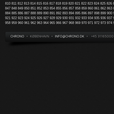
810
811
812
813
814
815
816
817
818
819
820
821
822
823
824
825
826
847
848
849
850
851
852
853
854
855
856
857
858
859
860
861
862
863
884
885
886
887
888
889
890
891
892
893
894
895
896
897
898
899
900
921
922
923
924
925
926
927
928
929
930
931
932
933
934
935
936
937
958
959
960
961
962
963
964
965
966
967
968
969
970
971
972
973
974
CHRONO
•
KØBENHAVN
•
INFO@CHRONO.DK
•
+45 31165000