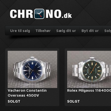
Ure til salg
Tilbehør
Sælg dit ur
Byt dit ur
Sol
Vacheron Constantin
Rolex Milgauss 116400
Overseas 4500V
SOLGT
SOLGT