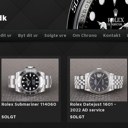
dit ur
Byt dit ur
Solgte ure
Om Chrono
Kontakt
Rolex Submariner 114060
Rolex Datejust 1601 -
2022 AD service
SOLGT
SOLGT