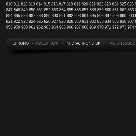
810
811
812
813
814
815
816
817
818
819
820
821
822
823
824
825
826
847
848
849
850
851
852
853
854
855
856
857
858
859
860
861
862
863
884
885
886
887
888
889
890
891
892
893
894
895
896
897
898
899
900
921
922
923
924
925
926
927
928
929
930
931
932
933
934
935
936
937
958
959
960
961
962
963
964
965
966
967
968
969
970
971
972
973
974
CHRONO
•
KØBENHAVN
•
INFO@CHRONO.DK
•
+45 31165000