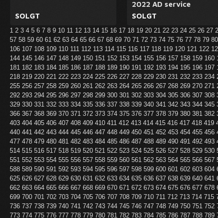
2022 AD service
SOLGT
SOLGT
1
2
3
4
5
6
7
8
9
10
11
12
13
14
15
16
17
18
19
20
21
22
23
24
25
26
27
57
58
59
60
61
62
63
64
65
66
67
68
69
70
71
72
73
74
75
76
77
78
79
8
106
107
108
109
110
111
112
113
114
115
116
117
118
119
120
121
122
1
144
145
146
147
148
149
150
151
152
153
154
155
156
157
158
159
160
181
182
183
184
185
186
187
188
189
190
191
192
193
194
195
196
197
218
219
220
221
222
223
224
225
226
227
228
229
230
231
232
233
234
255
256
257
258
259
260
261
262
263
264
265
266
267
268
269
270
271
292
293
294
295
296
297
298
299
300
301
302
303
304
305
306
307
308
329
330
331
332
333
334
335
336
337
338
339
340
341
342
343
344
345
366
367
368
369
370
371
372
373
374
375
376
377
378
379
380
381
382
403
404
405
406
407
408
409
410
411
412
413
414
415
416
417
418
419
440
441
442
443
444
445
446
447
448
449
450
451
452
453
454
455
456
477
478
479
480
481
482
483
484
485
486
487
488
489
490
491
492
493
514
515
516
517
518
519
520
521
522
523
524
525
526
527
528
529
530
551
552
553
554
555
556
557
558
559
560
561
562
563
564
565
566
567
588
589
590
591
592
593
594
595
596
597
598
599
600
601
602
603
604
625
626
627
628
629
630
631
632
633
634
635
636
637
638
639
640
641
662
663
664
665
666
667
668
669
670
671
672
673
674
675
676
677
678
699
700
701
702
703
704
705
706
707
708
709
710
711
712
713
714
715
736
737
738
739
740
741
742
743
744
745
746
747
748
749
750
751
752
773
774
775
776
777
778
779
780
781
782
783
784
785
786
787
788
789