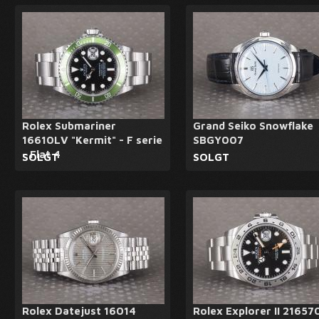
Rolex Submariner
Grand Seiko Snowflake
16610LV "Kermit" - F serie
SBGY007
- Flat 4
SOLGT
SOLGT
Rolex Datejust 16014
Rolex Explorer II 21657