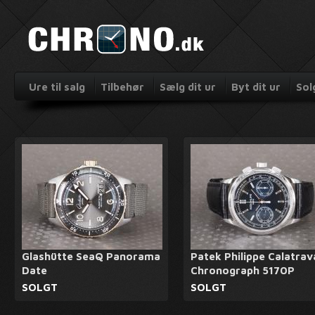
Ure til salg
Tilbehør
Sælg dit ur
Byt dit ur
Sol
Glashütte SeaQ Panorama
Patek Philippe Calatrav
Date
Chronograph 5170P
SOLGT
SOLGT